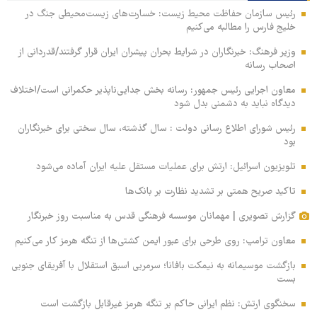
رئیس سازمان حفاظت محیط زیست: خسارت‌های زیست‌محیطی جنگ در
خلیج فارس را مطالبه‌ می‌کنیم
وزیر فرهنگ: خبرنگاران در شرایط بحران پیشران ایران قرار گرفتند/قدردانی از
اصحاب رسانه
معاون اجرایی رئیس جمهور: رسانه بخش جدایی‌ناپذیر حکمرانی است/اختلاف
دیدگاه نباید به دشمنی بدل شود
رئیس شورای اطلاع رسانی دولت : سال گذشته، سال سختی برای خبرنگاران
بود
تلویزیون اسرائیل: ارتش برای عملیات مستقل علیه ایران آماده می‌شود
تاکید صریح همتی بر تشدید نظارت بر بانک‌ها
گزارش تصویری | مهمانان موسسه فرهنگی قدس به مناسبت روز خبرنگار
معاون ترامپ: روی طرحی برای عبور ایمن کشتی‌ها از تنگه هرمز کار می‌کنیم
بازگشت موسیمانه به نیمکت بافانا؛ سرمربی اسبق استقلال با آفریقای جنوبی
بست
سخنگوی ارتش: نظم ایرانی حاکم بر تنگه هرمز غیرقابل بازگشت است