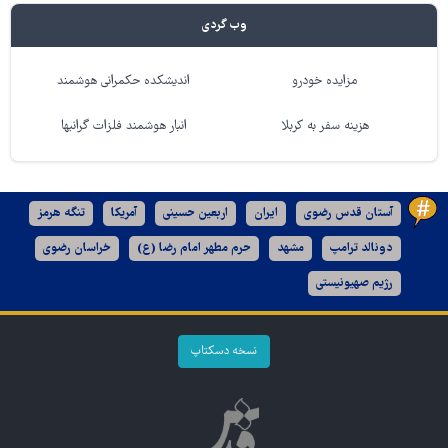
وب گردی
مزایده خودرو
اندیشکده حکمرانی هوشمند
هزینه سفر به کربلا
انبار هوشمند فلزات گرانبها
آستان قدس رضوی
ایران
اربعین حسینی
آمریکا
تنگه هرمز
دونالد ترامپ
مشهد
حرم مطهر امام رضا (ع)
خراسان رضوی
رژیم صهیونیستی
نسخه دسکتاپ