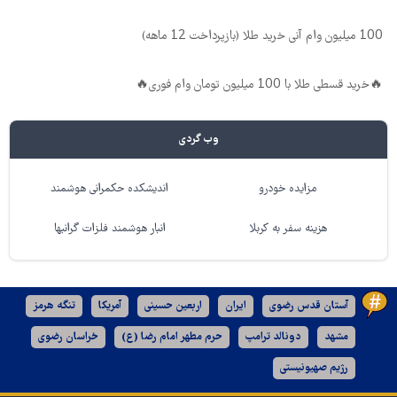
100 میلیون وام آنی خرید طلا (بازپرداخت 12 ماهه)
🔥خرید قسطی طلا با 100 میلیون تومان وام فوری🔥
وب گردی
مزایده خودرو
اندیشکده حکمرانی هوشمند
هزینه سفر به کربلا
انبار هوشمند فلزات گرانبها
آستان قدس رضوی
ایران
اربعین حسینی
آمریکا
تنگه هرمز
مشهد
دونالد ترامپ
حرم مطهر امام رضا (ع)
خراسان رضوی
رژیم صهیونیستی