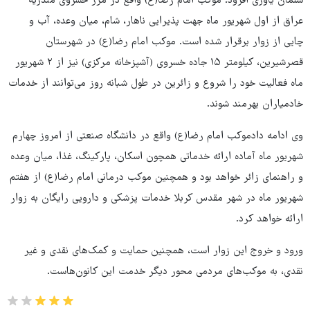
سلمان یاوری افزود: موکب امام رضا(ع) واقع در مرز خسروی منذریه
عراق از اول شهریور ماه جهت پذیرایی ناهار، شام، میان وعده، آب و
چایی از زوار برقرار شده است. موکب امام رضا(ع) در شهرستان
قصرشیرین، کیلومتر ۱۵ جاده خسروی (آشپزخانه مرکزی) نیز از ۲ شهریور
ماه فعالیت خود را شروع و زائرین در طول شبانه روز می‌توانند از خدمات
خادمیاران بهرمند شوند.
وی ادامه دادموکب امام رضا(ع) واقع در دانشگاه صنعتی از امروز چهارم
شهریور ماه آماده ارائه خدماتی همچون اسکان، پارکینگ، غذا، میان وعده
و راهنمای زائر خواهد بود و همچنین موکب درمانی امام رضا(ع) از هفتم
شهریور ماه در شهر مقدس کربلا خدمات پزشکی و دارویی رایگان به زوار
ارائه خواهد کرد.
ورود و خروج این زوار است، همچنین حمایت و کمک‌های نقدی و غیر
نقدی، به موکب‌های مردمی محور دیگر خدمت این کانون‌هاست.