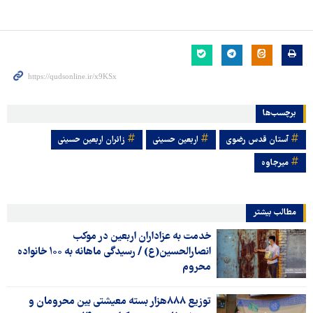
برچسب‌ها
آستان قدس رضوی
اربعین حسینی
زائران اربعین حسینی
میرجاوه
مطالب بیشتر
خدمت‌ به عزاداران اربعین در موکب
انصارالحسین(ع) / رسیدگی ماهانه به ۱۰۰ خانواده
محروم
توزیع ۸۸۸هزار بسته معیشتی بین محرومان و