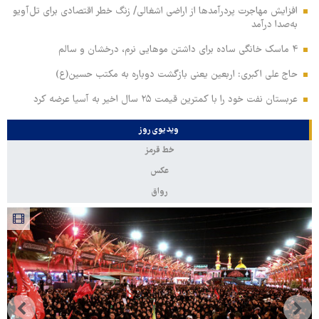
افزایش مهاجرت پردرآمدها از اراضی اشغالی/ زنگ خطر اقتصادی برای تل‌آویو
به‌صدا درآمد
۴ ماسک خانگی ساده برای داشتن موهایی نرم، درخشان و سالم
حاج علی اکبری: اربعین یعنی بازگشت دوباره به مکتب حسین(ع)
عربستان نفت خود را با کمترین قیمت ۲۵ سال اخیر به آسیا عرضه کرد
ویدیوی روز
خط قرمز
عکس
رواق