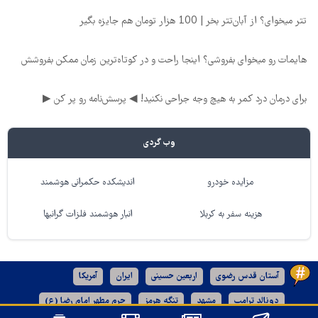
تتر میخوای؟ از آبان‌تتر بخر | 100 هزار تومان هم جایزه بگیر
هایمات رو میخوای بفروشی؟ اینجا راحت و در کوتاه‌ترین زمان ممکن بفروشش
برای درمان درد کمر به هیچ وجه جراحی نکنید! ◀ پرسش‌نامه رو پر کن ▶
وب گردی
مزایده خودرو
اندیشکده حکمرانی هوشمند
هزینه سفر به کربلا
انبار هوشمند فلزات گرانبها
آستان قدس رضوی
اربعین حسینی
ایران
آمریکا
دونالد ترامپ
مشهد
تنگه هرمز
حرم مطهر امام رضا (ع)