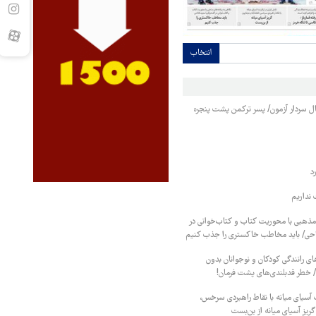
انتخاب
نبال سردار آزمون/ پسر ترکمن پشت پنجره
د
نداریم
 مذهبی با محوریت کتاب و کتاب‌خوانی در
احی/ باید مخاطب خاکستری را جذب کنیم
ای رانندگی کودکان و نوجوانان بدون
/ خطر قدبلندی‌های پشت فرمان!
ت آسیای میانه با نقاط راهبردی سرخس،
گریز آسیای میانه از بن‌بست