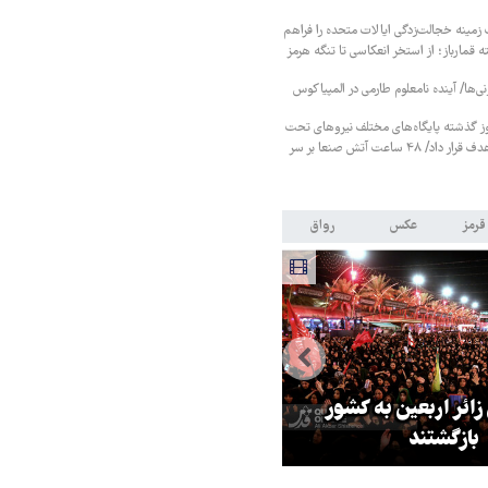
زمینه خجالت‌زدگی ایالات متحده را فراهم
 قمارباز؛ از استخر انعکاسی تا تنگه هرمز
نی‌ها/ آینده نامعلوم طارمی در المپیاکوس
ز گذشته پایگاه‌های مختلف نیروهای تحت
حمایت عربستان را هدف قرار داد/ ۴۸ ساعت آتش صنعا بر سر
قرمز
عکس
رواق
 زائر اربعین به کشور
هماهنگی محور مقاومت، آمریکا ر
بازگشتند
در منطقه درمانده کرد