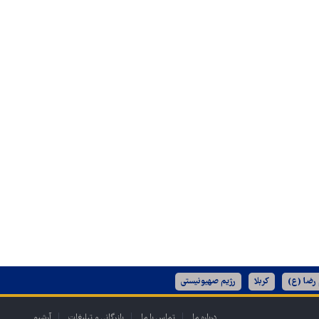
 رضا (ع)
کربلا
رژیم صهیونیستی
درباره ما
تماس با ما
بازرگانی و تبلیغات
آرشیو