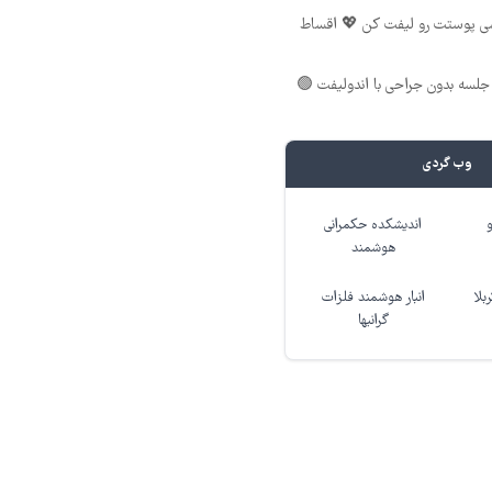
شی پوستت رو لیفت کن 💖 اقساط
لسه بدون جراحی با اندولیفت 🟢
وب گردی
اندیشکده حکمرانی
هوشمند
بلا
انبار هوشمند فلزات
گرانبها