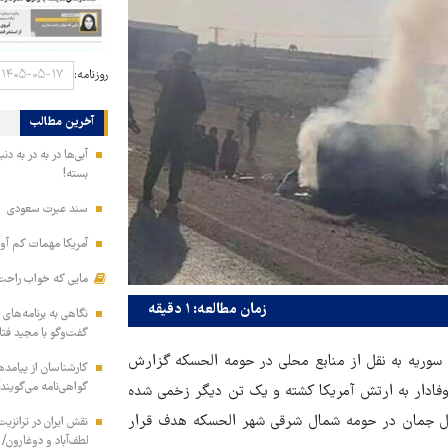
روزنامه:
آخرین مطالب
آبی‌ها در به در به د
بسته!
سند عبرت سعودی
آمریکا مهمات کم آور
مایی که خواب راحت 
زمان مطالعه: ۱ دقیقه
نگاهی به برنامه‌های
گفت‌وگو با مجید فت
 سوریه به نقل از منابع محلی در حومه الحسکه گزارش
کارشناسان از پیامده
گواهی‌نامه می‌گویند
 وفادار به ارتش آمریکا کشته و یک تن دیگر زخمی شده
- تل جمان در حومه شمال شرقی شهر الحسکه هدف قرار
نقش ایران در ترانزی
لطف‌آباد و دوغارون/ 