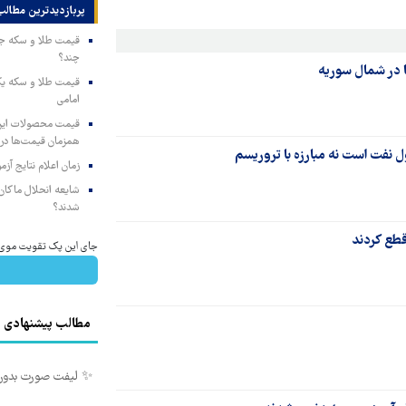
پربازدیدترین‌ مطالب
چند؟
ا در شمال سوریه
امامی
همزمان قیمت‌ها در ب
 نفت است نه مبارزه با تروریسم
زمان اعلام نتایج آ
شایعه انحلال ماکان‌ب
شدند؟
قطع کردند
جای این پک تقویت موی جلب
مطالب پیشنهادی
✨ لیفت صورت بدون جراح