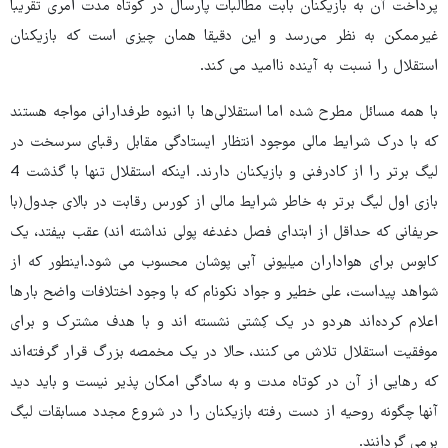
پرداخت آن به بازیکنان بابت مطالبات پارسال در کوتاه مدت امری تقریبا
غیرممکن به نظر می‌رسد و این دقیقا همان چیزی است که بازیکنان
استقلال را نسبت به آینده ناامید می کند.
با همه مسائل مطرح شده اما استقلالی‌ها با انبوه طرفدارانی مواجه هستند
که با درک شرایط مالی موجود انتظار ایستادگی مقابل رقبای سرسخت در
لیگ برتر را از کادرفنی و بازیکنان دارند. اینکه استقلال تنها با گذشت 4
بازی اول لیگ برتر به خاطر شرایط مالی از کورس رقابت در بالای جدول(با
حریفانی که حداقل از ابتدای فصل دغدغه پولی نداشته اند) عقب بیفتد، یک
کابوس برای هواداران میلیونی آبی پوشان محسوب می شود.اینطور که از
شواهد پیداست، علی خطیر و جواد نکونام که با وجود اختلافات واضح بارها
اعلام کرده‌اند هردو در یک کِشتی نشسته اند و با هدف مشترک و برای
موفقیت استقلال تلاش می کنند، حالا در یک مخمصه بزرگ قرار گرفته‌اند
که رهایی از آن در کوتاه مدت و به سادگی امکان پذیر نیست و باید دید
آنها چگونه روحیه از دست رفته بازیکنان را در شروع مجدد مسابقات لیگ
برمی گردانند.