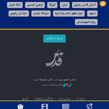
آستان قدس رضوی
ایران
آمریکا
اربعین حسینی
تنگه هرمز
مشهد
حرم مطهر امام رضا (ع)
دونالد ترامپ
خراسان رضوی
رژیم صهیونیستی
نسخه دسکتاپ
تمامی حقوق برای
قدس آنلاین
محفوظ است.
طراحی و تولید: نستوه
درباره ما
تماس با ما
بازرگانی و تبلیغات
آرشیو