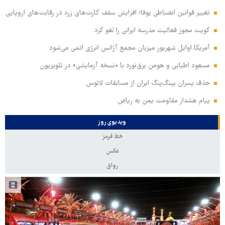
تغییر قوانین انضباطی یوفا؛ افزایش سقف کارت‌های زرد در رقابت‌های اروپایی
کویت مجوز فعالیت مدرسه ایرانی را لغو کرد
آمریکا اوایل شهریور میزبان مجمع آژانس انرژی اتمی می‌شود
مسعود اطیابی و هومن برق‌نورد با «نسخه آزمایشی» در تلویزیون
حذف پسران پینگ‌پنگ ایران از مسابقات لائوس
پیام هشدار مقاومت یمن به ریاض
ویدیوی روز
خط قرمز
عکس
رواق