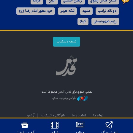
آستان قدس رضوی
اربعین حسینی
ایران
آمریکا
دونالد ترامپ
مشهد
تنگه هرمز
حرم مطهر امام رضا (ع)
رژیم صهیونیستی
کربلا
نسخه دسکتاپ
تمامی حقوق برای
قدس آنلاین
محفوظ است.
طراحی و تولید: نستوه
درباره ما
تماس با ما
بازرگانی و تبلیغات
آرشیو