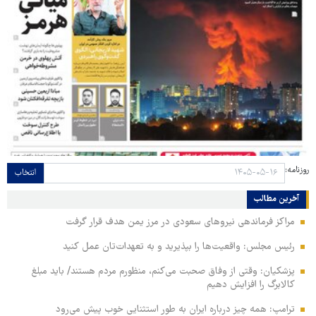
روزنامه:
انتخاب
آخرین مطالب
مراکز فرماندهی نیروهای سعودی در مرز یمن هدف قرار گرفت
رئیس مجلس: واقعیت‌ها را بپذیرید و به تعهدات‌تان عمل کنید
پزشکیان: وقتی از وفاق صحبت می‌کنم، منظورم مردم هستند/ باید مبلغ
کالابرگ را افزایش دهیم
ترامپ: همه چیز درباره ایران به طور استثنایی خوب پیش می‌رود