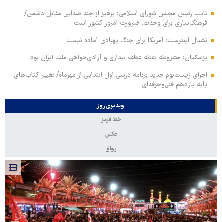
نایب رئیس مجلس شورای اسلامی: پرهیز از چند صدایی مقابل دشمن/
فرهنگ‌سازی برای وحدت، ضرورت امروز کشور است
نشنال اینترست: آمریکا برای جنگ پهپادی آماده نیست
پزشکیان: مشروطه نقطه عطف بیداری و آزادی‌خواهی ملت ایران بود
اجرای زیست‌بوم جدید برنامه درسی اول ابتدایی از مهرماه/ تغییر کتاب‌های
پایه یازدهم فنی‌وحرفه‌ای
ویدیوی روز
خط قرمز
عکس
رواق