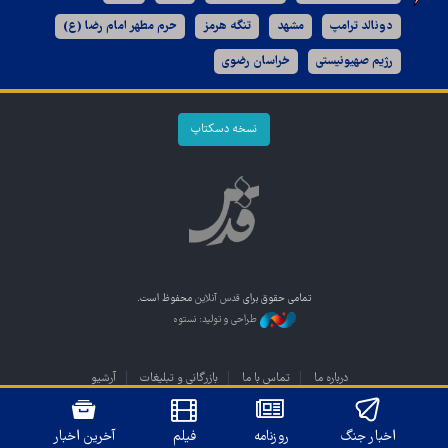
دونالد ترامپ
مشهد
تنگه هرمز
حرم مطهر امام رضا (ع)
رژیم صهیونیستی
خراسان رضوی
نسخه دسکتاپ
تمامی حقوق برای
قدس آنلاین
محفوظ است.
طراحی و تولید: نستوه
درباره ما
تماس با ما
بازرگانی و تبلیغات
آرشیو
اخبار جنگ
روزنامه
فیلم
آخرین اخبار