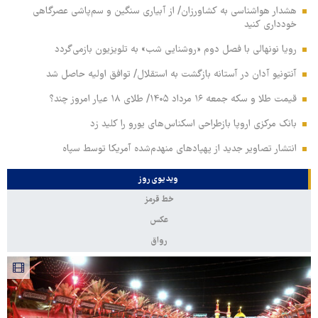
هشدار هواشناسی به کشاورزان/ از آبیاری سنگین و سم‌پاشی عصرگاهی
خودداری کنید
رویا نونهالی با فصل دوم «روشنایی شب» به تلویزیون بازمی‌گردد
آنتونیو آدان در آستانه بازگشت به استقلال/ توافق اولیه حاصل شد
قیمت طلا و سکه جمعه ۱۶ مرداد ۱۴۰۵/ طلای ۱۸ عیار امروز چند؟
بانک مرکزی اروپا بازطراحی اسکناس‌های یورو را کلید زد
انتشار تصاویر جدید از پهپادهای منهدم‌شده آمریکا توسط سپاه
ویدیوی روز
خط قرمز
عکس
رواق