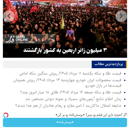
۳ میلیون زائر اربعین به کشور بازگشتند
پربازدیدترین‌ مطالب
قیمت طلا و سکه یکشنبه ۱۱ مرداد ۱۴۰۵/ ریزش سنگین سکه امامی
قیمت محصولات ایران خودرو چهارشنبه ۱۴ مرداد ۱۴۰۵/ ریزش همزمان
قیمت‌ها در بازار خودرو
قیمت طلا و سکه جمعه ۱۶ مرداد ۱۴۰۵/ طلای ۱۸ عیار امروز چند؟
زمان اعلام نتایج آزمون‌های سمپاد و نمونه دولتی مشخص شد
شایعه انحلال ماکان‌بند / امیر مقاره و رهام هادیان از هم جدا شدند؟
اگر کمردرد داری این فیلم رو ببین! ◗پرسش‌نامه رو پر کن◖
◂پرسش‌نامه▸