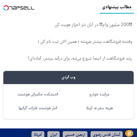
مطالب پیشنهادی
❗❗200 میلیون وام❗❗ در آبان تتر احراز هویت کن
وقتشه فروشگاهت بیشتر بفروشه ( همین الان ثبت نام کن )
رشد فروشگاهت از اینجا شروع می‌شه، برای درآمد بیشتر، آماده‌ای؟
وب گردی
مزایده خودرو
اندیشکده حکمرانی هوشمند
هزینه سفر به کربلا
انبار هوشمند فلزات گرانبها
آستان قدس رضوی
اربعین حسینی
ایران
آمریکا