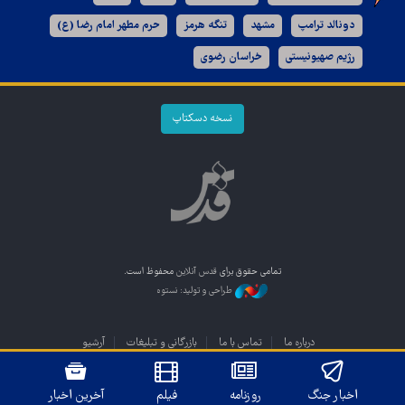
دونالد ترامپ
مشهد
تنگه هرمز
حرم مطهر امام رضا (ع)
رژیم صهیونیستی
خراسان رضوی
نسخه دسکتاپ
تمامی حقوق برای
قدس آنلاین
محفوظ است.
طراحی و تولید: نستوه
درباره ما
تماس با ما
بازرگانی و تبلیغات
آرشیو
اخبار جنگ
روزنامه
فیلم
آخرین اخبار