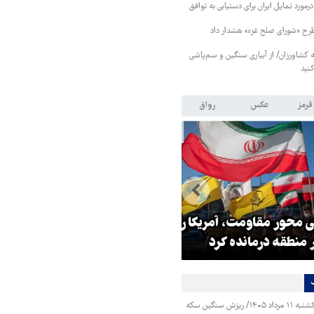
رمورد تمایل ایران برای دستیابی به توافق
طرح «شورای صلح غزه» هشدار داد
کشاورزان/ از آبیاری سنگین و سم‌پاشی
نید
قرمز
عکس
رواق
ر مقاومت، آمریکا را
ترامپ نماد فساد، اقتدارگرایی و
طقه درمانده کرد
جنگ‌طلبی است!
قیمت طلا و سکه یکشنبه ۱۱ مرداد ۱۴۰۵/ ریزش سنگین سکه