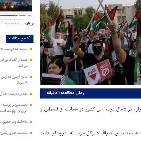
روزنامه:
آخرین مطالب
بسنت مدعی شد: به ز
هشدار اطلاعاتی آمری
می‌کند
نتایج آزمون مدارس س
۱۹ مرداد
زمان مطالعه: ۱ دقیقه
«مدیر مدرسه» جلال 
نخست‌وزیر روسیه:‌ ت
لدراز» در شمال غرب این کشور در حمایت از فلسطین و
ایران در اولویت است
مابه‌التفاوت حقوق 
به سید حسن نصرالله دبیرکل حزب‌الله درود فرستادند
نشست خبری رئیس‌جمه