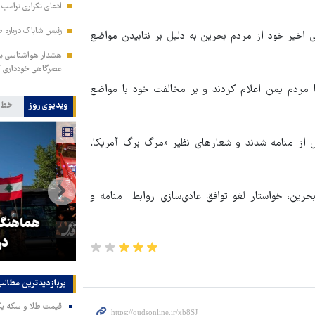
ادعای تکراری ترامپ د
رئیس شاباک درباره 
اخیر خود از مردم بحرین به دلیل بر نتابیدن مواضع
هشدار هواشناسی به 
عصرگاهی خودداری ک
مردم یمن اعلام کردند و بر مخالفت خود با مواضع
ویدیوی روز
خط 
ل از منامه شدند و شعارهای نظیر «مرگ برگ آمریکا،
رین، خواستار لغو توافق عادی‌سازی روابط منامه و
و
۳ میلیون زائر اربعین به کشور
هماهنگی محو
بازگشتند
در من
پربازدیدترین‌ مطالب