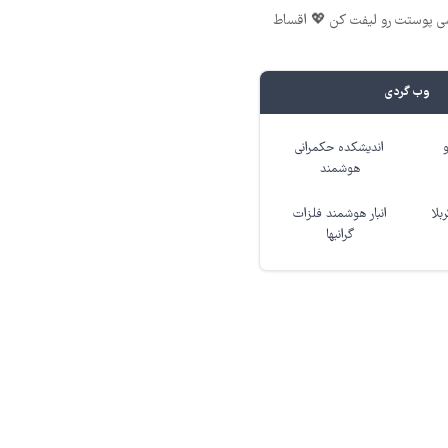
شی پوستت رو لیفت کن 💖 اقساط
وب گردی
اندیشکده حکمرانی
هوشمند
بلا
انبار هوشمند فلزات
گرانبها