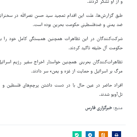
و از او تشکر کردند.
طبق گزارش‌ها، علت این اقدام تمجید سید حسن نصرالله در سخنرانی 
ضد یمنی و ضدفلسطینی حکومت بحرین بوده است.
شرکت‌کنندگان در این تظاهرات همچنین همبستگی کامل خود را با 
حکومت آل خلیفه تاکید کردند.
تظاهرات‌کنندگان بحرینی همچنین خواستار اخراج سفیر رژیم اسرائی
مرگ بر اسرائیل و حمایت از غزه و یمن» سر دادند.
افراد حاضر در عین حال با در دست داشتن پرچم‌های فلسطین و بح
تل‌آویو شدند.
ور مقاومت، آمریکا را
ترامپ نماد فساد، اقتدارگرایی 
طقه درمانده کرد
جنگ‌طلبی است!
منبع:
خبرگزاری فارس