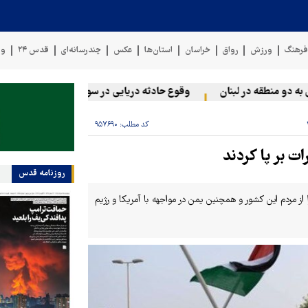
رهنگ
ورزش
رواق
خراسان
استان‌ها
عکس
چندرسانه‌ای
قدس ۲۴
وی
و منطقه در لبنان
وقوع حادثه دریایی در سواحل عمان
سخنگوی ن
کد مطلب:
۹۵۷۶۹۰
 بر پا کردند
روزنامه قدس
ز مردم این کشور و همچنین یمن در مواجهه با آمریکا و رژیم