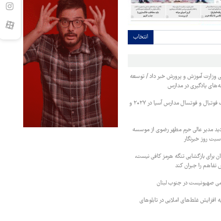
انتخاب
ی وزارت آموزش و پرورش خبر داد / توسعه
ه‌های یادگیری در مدارس
ایران میزبان مسابقات فوتبال و فوتسال مدارس آسیا در ۲۰۲۷ و
دید مدیر عالی حرم مطهر رضوی از موسسه
بت روز خبرنگار
ان برای بازگشایی تنگه هرمز کافی نیست،
ض تفاهم را جبران کند
ی صهیونیست در جنوب لبنان
ه افزایش غلط‌های املایی در تابلوهای