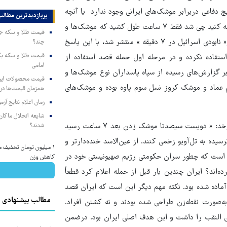
چ دفاعی دربرابر موشک‌های ایرانی وجود ندارد یا آنچه
پربازدیدترین‌ مطالب
در شبکه‌های مجازی منتشر شد: « ۷ دقیقه‌ای قرار بود به اسرائیل حمله کنید چی شد فقط ۷ ساعت طول کشید که موشک‌ها و
پهپادها برسه» و این مطلب در ذیل عکس روزنامه وطن امروز با تیتر« نابودی اسرائیل در ۷ دقیقه » منتشر شد، با این پاسخ
چند؟
تفاده نکرده و در مرحله اول حمله قصد استفاده از
امامی
 گزارش‌های رسیده از سپاه پاسداران نوع موشک‌ها و
ات، پهپاد شاهد ۱۳۶ و موشک نسل دوم عماد و موشک کروز نسل سوم پاوه بوده و موشک‌های
همزمان قیمت‌ها در ب
زمان اعلام نتایج آ
شایعه انحلال ماکان‌ب
شبهه دیگری نیز مطرح شد که در فضای مجازی دست به دست می‌چرخد: « دویست سیصدتا موشک زدن بعد ۷ ساعت رسید
شدند؟
سیده به تل‌آویو زخمی کنند. از عین‌الاسد خنده‌دارتر و
۱ میلیون تومان تخفیف 
رسش است که چطور سران حکومتی رژیم صهیونیستی خود در
کاهش وزن
ن مخفی شده‌اند و از کودک ۱۰‌ساله غفلت کرده‌اند؟ ایران چندین بار قبل از حمله اعلام کرد قطعاً
 آماده شده بود. نکته مهم دیگر این است که ایران قصد
مطالب پیشنهادی
‌صورت نقطه‌زن طراحی شده بودند و نه کشتن افراد.
ظامی النقب را داشت و این هدف اصلی ایران بود. درضمن