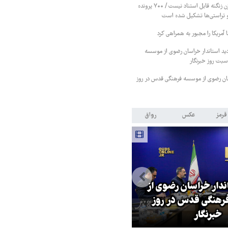
خبرها درباره تبرئه بیژن زنگنه قابل استناد نیست / ۷۰۰ پرونده
 و تراستی‌ها تشکیل شده است
آمریکا را مجبور به همراهی کرد
دید استاندار خراسان رضوی از موسسه
بت روز خبرنگار
اسان رضوی از موسسه فرهنگی قدس در روز
قرمز
عکس
رواق
اندار خراسان رضوی از
بازگشایی تنگه هرمز منوط به
هنگی قدس در روز
پذیرش شروط ایران از سوی آمریک
خبرنگار
است