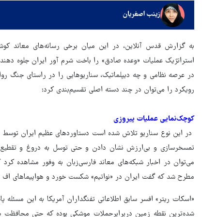
زینب اصغریان
به گزارش قدس آنلاین، در این میان برخی رسانه‌های معاند کوشید
استراتژیک عملیات «وعده صادق» را باخت شرم آور ایران جلوه دهن
در عرصه نظامی و چه دیپلماتیک، سناریوهایی را در راستای جنگ روان
رویکرد را می‌توان در چند دسته اصلی تقسیم‌بندی کرد:
کوچک‌نمایی عملیات پیروزی
در این نوع سناریو تلاش شده است دستاوردهای عظیم ایران توسط رسا
تمسخرسازی و بی‌ارزش نشان دادن و حتی توسل به دروغ و تقطیع اخ
می‌توان در اخبار شبکه‌های معاند فارسی‌زبان به وفور مشاهده کرد
بازگشایی تنگه هرمز منوط به
مطرح شد که گفت ایران در «نواتیم» شکست خورد و هواپیماهای اف ۳۵ هیچ آسیبی ندیدند.
پذیرش شروط ایران از سوی آمری
«اسکات ریتر» افسر سابق اطلاعاتی تفنگداران آمریکا به این مسئله پ
است
شده‌ترین نقطه زمین دربرابرحملات موشکی بوده که حتی محافظت شد