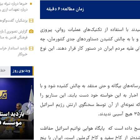
زمان مطالعه: ۶ دقیقه
درباره تعهدات ارزی
پزشکیان: گفت‌وگوها 
ند با استفاده از تکنیک‌های عملیات روانی، پیروزی
گزارش تصویری | باز
فرهنگی قدس به مناس
د و با به چالش کشیدن دستاوردهای جدی کشورمان، چه
ی علیه مردم ایران در دستور کار قرار دهند. این نوع
بازدید استاندار خر
خبرنگار
ویدیوی روز
خط 
نه‌های بیگانه و حتی منتقد به چالش کشیده شود و با
بار به این خواسته خود دست یابند. این سناریو را
 که نمونه‌ای از آن توسط سخنگوی ارتش رژیم اسرائیل
بازدید است
کا
پزشکیان: گفت‌وگوها آمریکا را
موسسه فر
اسخ داده است که پایگاه هوایی نواتیم اسرائیل حفاظت
مجبور به همراهی کرد
ه‌تر از کاخ سفید و کاخ کرملین است، ایران با پنج