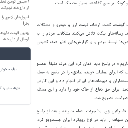
۱ میلیون تومان تخف
از داروخانه نزدیکت
بخر!
مت گوشت، گشت ارشاد، قیمت ارز و خودرو و مشکلات
. رسانه‌های بیگانه تلاش می‌کنند مشکلات مردم را به
ارسال از داروخانه‌
زدن‌ها توسط مردم و یا گزارش‌هایی نظیر صف کشیدن
یم » در پاسخ باید اذعان کرد این حرف دقیقاً همسو
مزایده خودرو
 که ایران عملیات «وعده صادق» را در پاسخ به حمله
شاران و دیپلمات‌های ایرانی انجام داد و این کارش
هزینه سفر به کر
ماده ۵۱ منشور سازمان ملل متحد ایران حق دفاع از خاک خود را دارد و این مسئله
ه صراحت تصریح شد.
اسرائیل بزن اینا جرئت انتقام ندارند» و بعد از پاسخ
یم» پاسخ به این شبهات را باید در نوع رویکرد ایران جست‌وجو کرد.