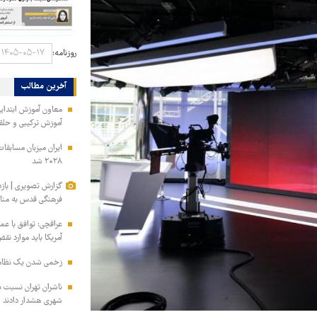
روزنامه:
آخرین مطالب
معاون آموزش ابتدای
آموزش ترکیبی و حلق
۲۰۲۸ شد
گزارش تصویری | باز
فرهنگی قدس به مناس
عراقچی: توافق با عم
آمریکا باید موارد نق
زخمی‌ شدن یک نظام
ناشران تهران نسبت ب
شهری هشدار دادند