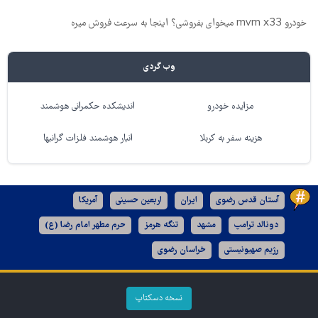
خودرو mvm x33 میخوای بفروشی؟ اینجا به سرعت فروش میره
وب گردی
مزایده خودرو
اندیشکده حکمرانی هوشمند
هزینه سفر به کربلا
انبار هوشمند فلزات گرانبها
آستان قدس رضوی
ایران
اربعین حسینی
آمریکا
دونالد ترامپ
مشهد
تنگه هرمز
حرم مطهر امام رضا (ع)
رژیم صهیونیستی
خراسان رضوی
نسخه دسکتاپ