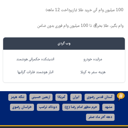
100 میلیون وام آنی خرید طلا (بازپرداخت 12 ماهه)
وام بگیر، طلا بخر💰 تا 100 میلیون وام فوری بدون ضامن
وب گردی
مزایده خودرو
اندیشکده حکمرانی هوشمند
هزینه سفر به کربلا
انبار هوشمند فلزات گرانبها
آستان قدس رضوی
ایران
آمریکا
اربعین حسینی
تنگه هرمز
مشهد
حرم مطهر امام رضا (ع)
دونالد ترامپ
خراسان رضوی
دهه آخر ماه صفر