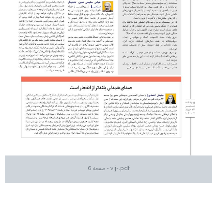
vij-.pdf - صفحه 6