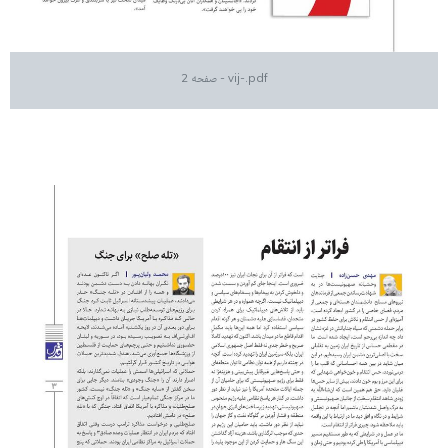
vij-.pdf - صفحه 2