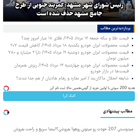
رئیس شورای شهر مشهد: کمربند جنوبی از طرح
جامع مشهد حذف شده است
پربازدیدترین‌ مطالب
قیمت طلا و سکه جمعه ۱۶ مرداد ۱۴۰۵/ طلای ۱۸ عیار امروز چند؟
قیمت محصولات ایران خودرو یکشنبه ۱۸ مرداد ۱۴۰۵/ کاهش قیمت ۲۰۷
قیمت محصولات ایران خودرو دوشنبه ۱۹ مرداد ۱۴۰۵/ تارا ۲ میلیارد و ۷۸۰
میلیون تومان
قیمت محصولات ایران خودرو چهارشنبه ۱۴ مرداد ۱۴۰۵/ ریزش همزمان
قیمت‌ها در بازار خودرو
شایعه انحلال ماکان‌بند / امیر مقاره و رهام هادیان از هم جدا شدند؟
هدیه 200 سوتی با اولین خرید از گرمی،همین حالا ثبت نام کن
کلیک کن!
مطالب پیشنهادی
میدونستی 207 خودت رو میتونی روهوا بفروشی؟اینجا سریع و راحت بفروش