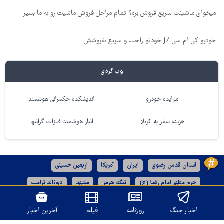
میخوای ماشینت سریع فروش بره؟ تمام مراحل فروش ماشیت رو به ما بسپر
خودرو کی ام سی j7 خودتو راحت و سریع بفروشش
وب گردی
مزایده خودرو
اندیشکده حکمرانی هوشمند
هزینه سفر به کربلا
انبار هوشمند فلزات گرانبها
آستان قدس رضوی
ایران
آمریکا
اربعین حسینی
حرم مطهر امام رضا (ع)
تنگه هرمز
مشهد
دونالد ترامپ
خراسان رضوی
دهه آخر ماه صفر
اخبار جنگ
روزنامه
فیلم
آخرین اخبار