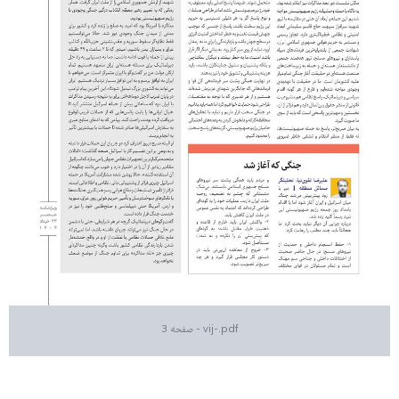
vij-.pdf - صفحه 3