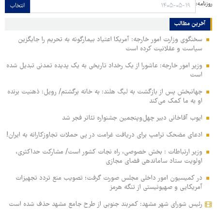
روزنامه:
انتخاب
آخرین مطالب
سخنگوی وزارت امور خارجه: آمریکا اعتیاد بیمارگونه به تحریم را جایگزین
سیاست و عقلانیت کرده است
وزیر امور خارجه: عاشورا از یک رخداد تاریخی به یک پدیده تمدنی تبدیل شده
است
جهانبخش پس از بازگشت به لیگ هلند: به خانه برگشتم/ رویل: ذهنیت برنده
او به ما کمک می‌کند
ایوب آقاخانی دبیر چهل‌وپنجمین جشنواره تئاتر فجر شد
ادعای مضحک ترامپ برای دریافت غرامت در پی حملات تجاوزکارانه به ایران!
وزیر ارتباطات : بخش خصوصی، راه نجات کشور است/ مشارکت حداکثری،
اولویت ستاد ساماندهی فضای مجازی
در کمیسیون امور داخلی مجلس صورت گرفت؛ تصویب منع تردد تجهیزات
آمریکایی و صهیونیستی از تنگه هرمز
رئیس شورای شهر مشهد: کمربند جنوبی از طرح جامع مشهد حذف شده است