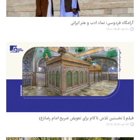
آرامگاه فردوسی؛ نماد ادب و هنر ایرانی
۱۴۰۴-۰۸-۳۰ ۱۲:۰۰
فیلم | نخستین تلاش ناکام برای تعویض ضریح امام رضا(ع)
۱۴۰۴-۰۸-۲۶ ۱۶:۱۹