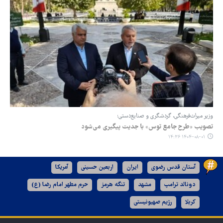
وزیر میراث‌فرهنگی، گردشگری و صنایع‌دستی:
تصویب «طرح جامع توس» با جدیت پیگیری می‌شود
۱۴۰۴-۰۸-۰۱ ۱۴:۳۶
آستان قدس رضوی
ایران
اربعین حسینی
آمریکا
دونالد ترامپ
مشهد
تنگه هرمز
حرم مطهر امام رضا (ع)
کربلا
رژیم صهیونیستی