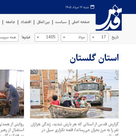
شنبه ۱۷ مرداد ۱۴۰۵
صفحه اصلی
سیاست
بین‌الملل
اقتصاد
جامعه
ف
تاریخ
فیلترها
17
مرداد
1405
همه سرویس‌
استان گلستان
گزارش قدس از استانی که هر بارش شدید، زندگی هزاران
روایتی از همدلی
نفر را به مرز بحران می‌رساند/ قصه تکراری سیل در
استقبال از رهبر
گلستان
بدرقه‌کنندگان 