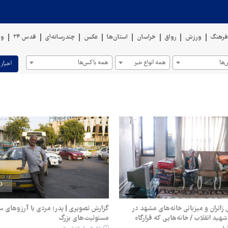
رهنگ
ورزش
رواق
خراسان
استان‌ها
عکس
چندرسانه‌ای
قدس ۲۴
وی
ها
همه انواع خبر
همه باکس‌ها
اخبار 
 زائران و میزبانی خانه‌های مشهد در
گزارش تصویری | پدر؛ مردی با آرزوهای س
 شهید انقلاب / خانه‌هایی که قرارگاه
مسئولیت‌های بزرگ
شد