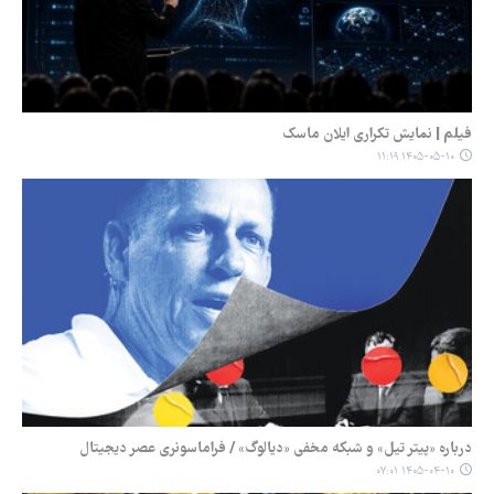
فیلم | نمایش تکراری ایلان ماسک
۱۴۰۵-۰۵-۱۰ ۱۱:۱۹
درباره «پیتر تیل» و شبکه مخفی «دیالوگ» / فراماسونری عصر دیجیتال
۱۴۰۵-۰۴-۱۰ ۰۷:۰۱