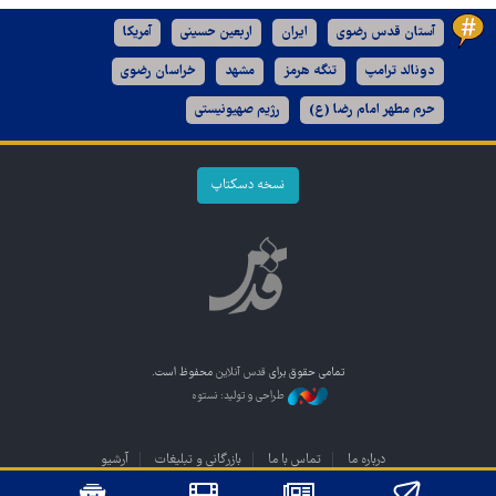
آستان قدس رضوی
ایران
اربعین حسینی
آمریکا
دونالد ترامپ
تنگه هرمز
مشهد
خراسان رضوی
حرم مطهر امام رضا (ع)
رژیم صهیونیستی
نسخه دسکتاپ
تمامی حقوق برای
قدس آنلاین
محفوظ است.
طراحی و تولید: نستوه
درباره ما
تماس با ما
بازرگانی و تبلیغات
آرشیو