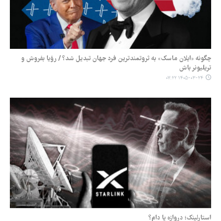
چگونه «ایلان ماسک» به ثروتمندترین فرد جهان تبدیل شد؟ / رؤیا بفروش و
تریلیونر باش
۱۴۰۵-۰۳-۲۴ ۰۷:۲۲
استارلینک؛ دروازه یا دام؟