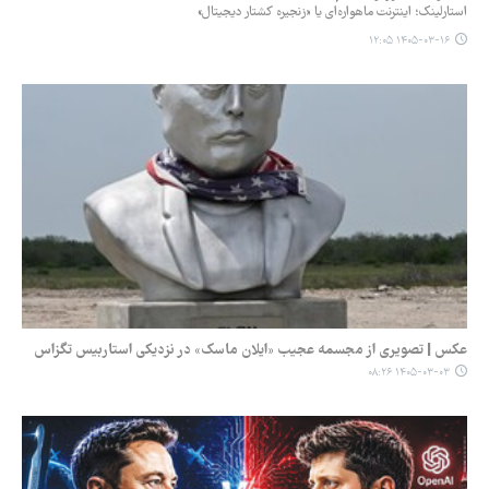
استارلینک؛ اینترنت ماهواره‌ای یا «زنجیره کشتار دیجیتال»
۱۴۰۵-۰۳-۱۶ ۱۲:۰۵
عکس | تصویری از مجسمه عجیب «ایلان ماسک» در نزدیکی استاربیس تگزاس
۱۴۰۵-۰۳-۰۳ ۰۸:۲۶