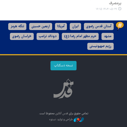
پرمصرف
۱۴۰۴-۰۵-۲۹ ۱۶:۱۵
آستان قدس رضوی
ایران
آمریکا
اربعین حسینی
تنگه هرمز
مشهد
حرم مطهر امام رضا (ع)
دونالد ترامپ
خراسان رضوی
رژیم صهیونیستی
نسخه دسکتاپ
تمامی حقوق برای
قدس آنلاین
محفوظ است.
طراحی و تولید: نستوه