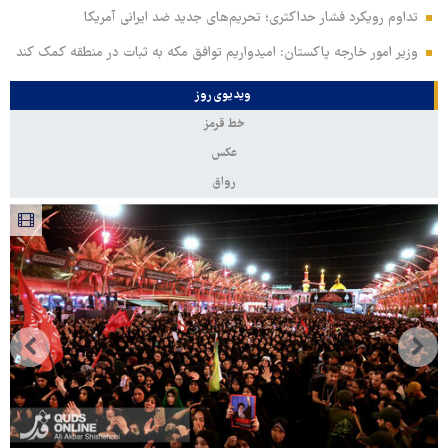
تداوم رویکرد فشار حداکثری؛ تحریم‌های جدید ضد ایرانی آمریکا
وزیر امور خارجه پاکستان: امیدواریم توافق مکه به ثبات در منطقه کمک کند
ویدیوی روز
خط قرمز
عکس
رواق