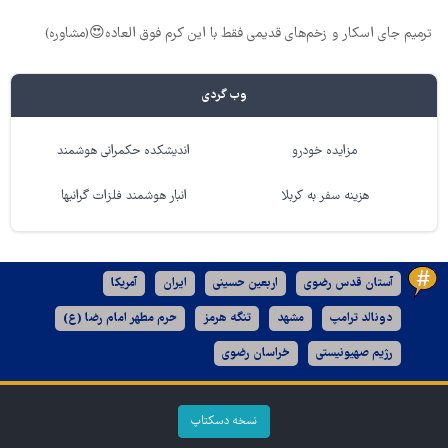
ترمیم جای اسکار و زخم‌های قدیمی فقط با این کرم فوق العاده😍(مشاوره)
وب گردی
مزایده خودرو
اندیشکده حکمرانی هوشمند
هزینه سفر به کربلا
انبار هوشمند فلزات گرانبها
آستان قدس رضوی
اربعین حسینی
ایران
آمریکا
دونالد ترامپ
مشهد
تنگه هرمز
حرم مطهر امام رضا (ع)
رژیم صهیونیستی
خراسان رضوی
نسخه دسکتاپ