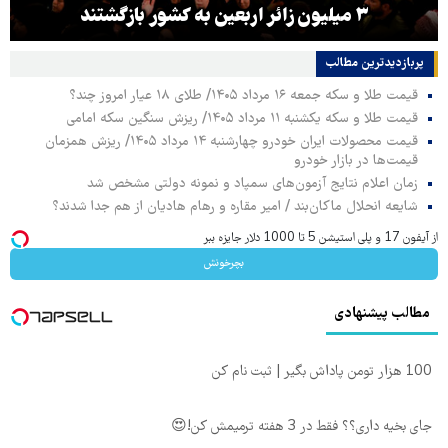
۳ میلیون زائر اربعین به کشور بازگشتند
پربازدیدترین‌ مطالب
قیمت طلا و سکه جمعه ۱۶ مرداد ۱۴۰۵/ طلای ۱۸ عیار امروز چند؟
قیمت طلا و سکه یکشنبه ۱۱ مرداد ۱۴۰۵/ ریزش سنگین سکه امامی
قیمت محصولات ایران خودرو چهارشنبه ۱۴ مرداد ۱۴۰۵/ ریزش همزمان
قیمت‌ها در بازار خودرو
زمان اعلام نتایج آزمون‌های سمپاد و نمونه دولتی مشخص شد
شایعه انحلال ماکان‌بند / امیر مقاره و رهام هادیان از هم جدا شدند؟
از آیفون 17 و پلی استیشن 5 تا 1000 دلار جایزه ببر
بچرخونش
مطالب پیشنهادی
100 هزار تومن پاداش بگیر | ثبت نام کن
جای بخیه داری؟؟ فقط در 3 هفته ترمیمش کن!😍