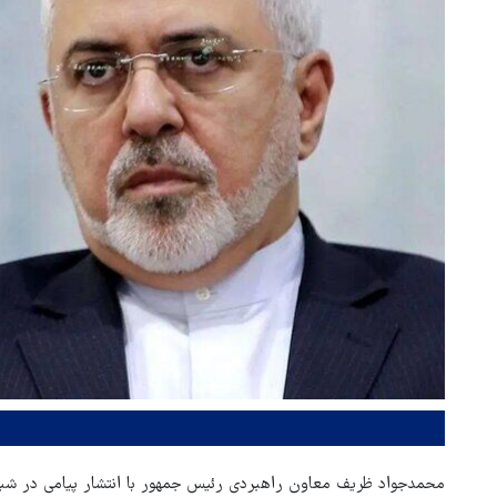
محمدجواد ظریف معاون راهبردی رئیس جمهور با انتشار پیامی در شب