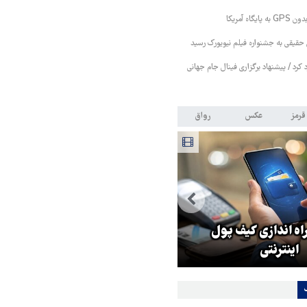
اه آمریکا
حقیقی به جشنواره فیلم نیویورک رسید
رد کرد / پیشنهاد برگزاری فینال جام جهانی
قرمز
عکس
رواق
ابراز نگرانی مقامات رژیم
اه اندازی کیف پول
صهیونیستی از جهش آمارهای فرا
اینترنتی
مردم از اسرائیل!