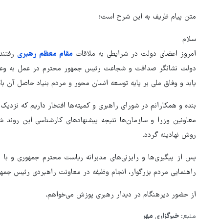
متن پیام ظریف به این شرح است؛
‌سلام
امروز اعضای دولت در شرایطی به ملاقات
مقام معظم رهبری
رفتند 
دولت نشانگر صداقت و شجاعت رئیس جمهور محترم در عمل به وعده‌ه
یابد و وفاق ملی بر پایه توسعه انسان محور و مردم بنیاد حاصل آن با
معاونین وزرا و سازمان‌ها نتیجه پیشنهادهای کارشناسی این روند شفا
روش نهادینه گردد.
ابراز نگرانی مقامات رژیم
پس از پیگیری‌ها و رایزنی‌های مدبرانه ریاست محترم جمهوری و با د
اه اندازی کیف پول
صهیونیستی از جهش آمارهای فر
راهنمایی مردم بزرگوار، انجام وظیفه در معاونت راهبردی رئیس جمهور
اینترنتی
مردم از اسرائیل!
از حضور دیرهنگام در دیدار رهبری پوزش می‌خواهم.
منبع:
خبرگزاری مهر