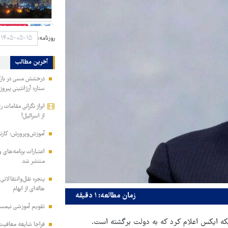
روزنامه:
آخرین مطالب
درخشش مسی در بازگش
ستاره آرژانتینی پیرو
ابراز نگرانی مقامات 
از اسرائیل!
آموزش‌وپرورش: کارن
منتشر شد
پنجره نقل‌وانتقالاتی
هاله‌ای از ابهام
زمان مطالعه: ۱ دقیقه
تقویم آموزشی نیمسا
که ایکس اعلام کرد که به دولت برگشته است.
فراجا شایعه معافیت 