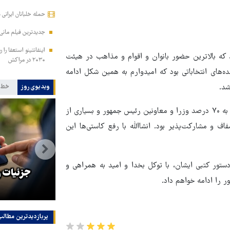
حمله خلبانان ایرانی بدون GPS به پایگ
جدیدترین فیلم مانی 
اینفانتینو استعفا را 
که بالاترین حضور بانوان و اقوام و مذاهب در هیئت
۲۰۳۰ در مراکش
ای انتخاباتی بود که امیدوارم به همین شکل ادامه
شد.
ویدیوی روز
خط 
بنده و همکارانم در شورای راهبری و کمیته‌ها افتخار داریم که نزدیک به ۷۰ درصد وزرا و معاونین رئیس جمهور و بسیاری از
ف و مشارکت‌پذیر بود. انشاالله با رفع کاستی‌ها این
ستور کتبی ایشان، با توکل بخدا و امید به همراهی و
ار
حمله خلبانان ایرانی بدون GPS به
جزئیات ر
 را ادامه خواهم داد.
پایگاه آمریکا
پربازدیدترین‌ مطالب