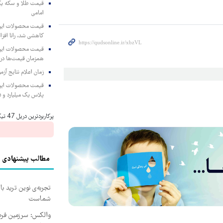
امامی
کاهشی شد، رانا افزا
همزمان قیمت‌ها در ب
زمان اعلام نتایج آ
پلاس یک میلیارد و ۹۰۵ میلیون تومان
پرکاربردترین دریل 47 تیکه 👈🏻 با کمترین قیمت 🔥
مطالب پیشنهادی
تجربه‌ی نوین ترید با
شماست
والکس: سرزمین فرص