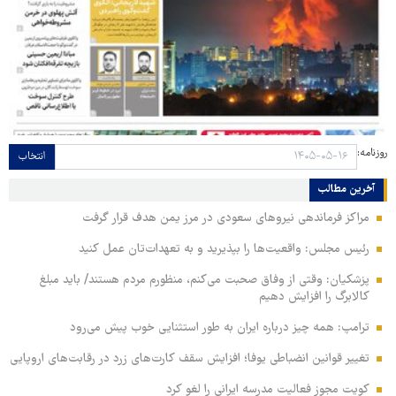
روزنامه:
انتخاب
آخرین مطالب
مراکز فرماندهی نیروهای سعودی در مرز یمن هدف قرار گرفت
رئیس مجلس: واقعیت‌ها را بپذیرید و به تعهدات‌تان عمل کنید
پزشکیان: وقتی از وفاق صحبت می‌کنم، منظورم مردم هستند/ باید مبلغ
کالابرگ را افزایش دهیم
ترامپ: همه چیز درباره ایران به طور استثنایی خوب پیش می‌رود
تغییر قوانین انضباطی یوفا؛ افزایش سقف کارت‌های زرد در رقابت‌های اروپایی
کویت مجوز فعالیت مدرسه ایرانی را لغو کرد