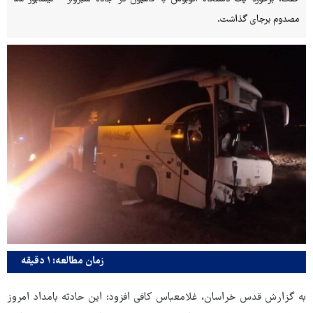
مصدوم برجای گذاشت.
زمان مطالعه: ۱ دقیقه
به گزارش قدس خراسان، غلامعباس کافی افزود: این حادثه بامداد امروز