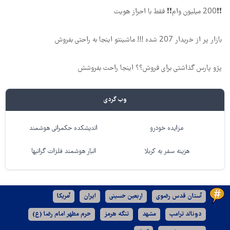
❗❗200 میلیون وام❗❗ فقط با احراز هویت
بازار پر از خریدار 207 شده !!! ماشینتو اینجا به راحتی بفروش
پژو پارس گذاشتی برای فروش؟؟ اینجا راحت بفروشش
وب گردی
مزایده خودرو
اندیشکده حکمرانی هوشمند
هزینه سفر به کربلا
انبار هوشمند فلزات گرانبها
آستان قدس رضوی
اربعین حسینی
ایران
آمریکا
دونالد ترامپ
مشهد
تنگه هرمز
حرم مطهر امام رضا (ع)