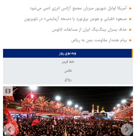
آمریکا اوایل شهریور میزبان مجمع آژانس انرژی اتمی می‌شود
مسعود اطیابی و هومن برق‌نورد با «نسخه آزمایشی» در تلویزیون
حذف پسران پینگ‌پنگ ایران از مسابقات لائوس
پیام هشدار مقاومت یمن به ریاض
ویدیوی روز
خط قرمز
عکس
رواق