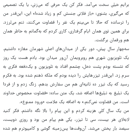
برایم خیلی سخت می‌آمد. فکر کن یک حرفی که می‌زنی، یا یک تصمیمی
که می‌گیری، بشنوی: «باز فلانی جنسش کم و زیاد شده!» این، این‌قدر من
را ترسانده که حالا تا می‌بینم یک نفر را قضاوت می‌کنند، تنم می‌لرزد.
برای همین توی همان ایام گرفتاری، کاری کردم که به‌گمانم به خاطر همان
هم ورقمان برگشت.
سه‌چهار سال پیش، دور یکی از میدان‌های اصلی شهرمان مغازه داشتیم.
یک تلویزیون شهری هم روبرویمان آن‌ور میدان بود. یادم هست یک روز
که نشسته بودم پشت دخل، چشمم افتاد به تلویزیون و یک‌دفعه فکری به
سرم زد. این‌قدر تیزرهایش را دیده‌ بودم که ملکه ذهنم شده بود. به فکرم
رسید که یک تیزر ده ثانیه‌ای هم من سفارش بدهم. زنگ زدم و از فردا
یک تبلیغ به تبلیغ‌ها اضافه شد، یک متن ساده: «قضاوت مخصوص خداوند
است. من قضاوت نمی‌کنم.» به اضافه یک علامت «ورود ممنوع».
من یک‌ سال کلی هزینه کردم و این پیام را بالا نگه داشتم. فکر کنید
لابه‌لای هر بیست، سی تا تیزر، یکی هم پیام من بود و روزی دویست،
سیصد بار پخش می‌شد. آن‌وقت‌ها پس‌زمینه گوشی و کامپیوترم هم شده