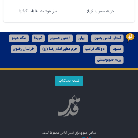
هزینه سفر به کربلا
انبار هوشمند فلزات گرانبها
آستان قدس رضوی
ایران
اربعین حسینی
آمریکا
تنگه هرمز
مشهد
دونالد ترامپ
حرم مطهر امام رضا (ع)
خراسان رضوی
رژیم صهیونیستی
نسخه دسکتاپ
تمامی حقوق برای
قدس آنلاین
محفوظ است.