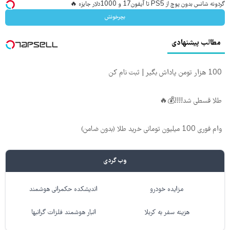
گردونه شانس بدون پوچ از PS5 تا آیفون17 و 1000دلار جایزه 🔥
بچرخونش
مطالب پیشنهادی
100 هزار تومن پاداش بگیر | ثبت نام کن
طلا قسطی شد!!!!💰🔥
وام فوری 100 میلیون تومانی خرید طلا (بدون ضامن)
وب گردی
مزایده خودرو
اندیشکده حکمرانی هوشمند
هزینه سفر به کربلا
انبار هوشمند فلزات گرانبها