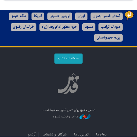
آستان قدس رضوی
ایران
اربعین حسینی
آمریکا
تنگه هرمز
دونالد ترامپ
مشهد
حرم مطهر امام رضا (ع)
خراسان رضوی
رژیم صهیونیستی
نسخه دسکتاپ
تمامی حقوق برای
قدس آنلاین
محفوظ است.
طراحی و تولید: نستوه
درباره ما
تماس با ما
بازرگانی و تبلیغات
آرشیو