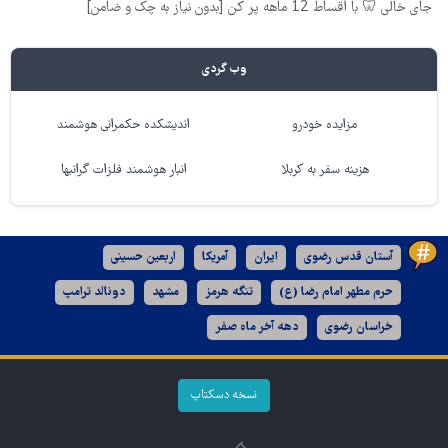
جای خالی 🦷 با اقساط 12 ماهه پر کن [بدون نیاز به چک و ضامن]
وب گردی
مزایده خودرو
اندیشکده حکمرانی هوشمند
هزینه سفر به کربلا
انبار هوشمند فلزات گرانبها
آستان قدس رضوی
ایران
آمریکا
اربعین حسینی
حرم مطهر امام رضا (ع)
تنگه هرمز
مشهد
دونالد ترامپ
خراسان رضوی
دهه آخر ماه صفر
نسخه دسکتاپ