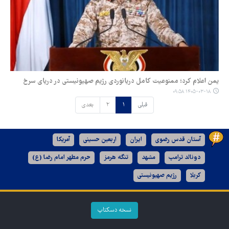
یمن اعلام کرد؛ ممنوعیت کامل دریانوردی رژیم صهیونیستی در دریای سرخ
۱۴۰۵-۰۳-۱۸ ۰۹:۵۸
قبلی
۱
۲
بعدی
آستان قدس رضوی
ایران
اربعین حسینی
آمریکا
دونالد ترامپ
مشهد
تنگه هرمز
حرم مطهر امام رضا (ع)
کربلا
رژیم صهیونیستی
نسخه دسکتاپ