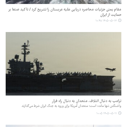
مقام یمنی جزئیات محاصره دریایی علیه عربستان را تشریح کرد / تأکید صنعا بر
حمایت از ایران
۱۴۰۵-۰۵-۱۳ ۱۰:۴۸
ترامپ به دنبال ائتلاف، متحدان به دنبال راه فرار
واشنگتن تنها مانده است؛ متحدان آمریکا برای ورود به جنگ ایران شرط می‌گذارند
۱۴۰۵-۰۵-۱۱ ۱۰:۰۵