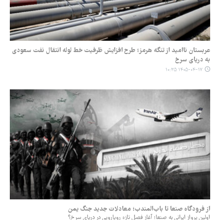
عربستان ناامید از تنگه هرمز؛ طرح افزایش ظرفیت خط لوله انتقال نفت سعودی
به دریای سرخ
۱۴۰۵-۰۴-۱۷ ۱۰:۳۵
از فرودگاه صنعا تا باب‌المندب؛ معادلات جدید جنگ یمن
اولین پرواز ایرانی به صنعا؛ آغاز فصل تازه رویارویی در دریای سرخ؟