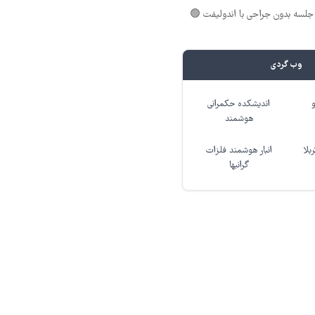
لسه بدون جراحی با اندولیفت 🟢
وب گردی
اندیشکده حکمرانی
هوشمند
بلا
انبار هوشمند فلزات
گرانبها