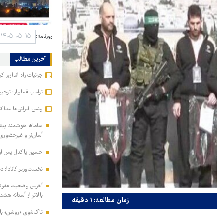
روزنامه:
آخرین مطالب
جزئیات راه اندازی کی
ترامپ قمارباز: ترجیح
ونس: ایرانی‌ها مذا
سامانه هوشمند پیش‌ث
آسان‌تر و غیرحضوری
حسین پاکدل پس از ۳۳ سال دوباره مجری تلویزیون 
نخست‌وزیر کانادا: دیگ
آخرین وضعیت عفونت
بالاتر از آستانه هشدا
زمان مطالعه: ۱ دقیقه
تاک‌شوی «روشن» با 