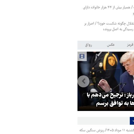
طرح «مراقب همراه» / همیار بیش از ۴۴ هزار خانواده دارای
قلال چگونه شکست خورد؟ / اصرار بر
رسیدگی به اصل پرونده
قرمز
عکس
رواق
باز: ترجیح می‌دهم با
ونس: ایرانی‌ها مذاکره‌کنندگان
ها به توافق برسم
سرسختی هستند
قیمت طلا و سکه یکشنبه ۱۱ مرداد ۱۴۰۵/ ریزش سنگین سکه