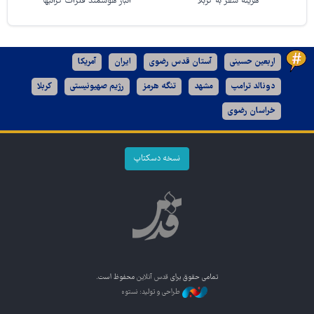
هزینه سفر به کربلا
انبار هوشمند فلزات گرانبها
اربعین حسینی
آستان قدس رضوی
ایران
آمریکا
دونالد ترامپ
مشهد
تنگه هرمز
رژیم صهیونیستی
کربلا
خراسان رضوی
نسخه دسکتاپ
تمامی حقوق برای
قدس آنلاین
محفوظ است.
طراحی و تولید: نستوه