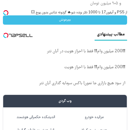
و ۹۰۵ میلیون تومان
از PS5 و آیفون17 تا 1000 دلار برنده شو🔥 گردونه شانس بدون پوچ 💥
بچرخونش
مطالب پیشنهادی
❗❗200 میلیون وام❗❗ فقط با احراز هویت در آبان تتر
❗❗200 میلیون وام❗❗ فقط با احراز هویت
از سود هیچ بازاری جا نمون! باکس سرمایه گذاری آبان تتر
وب گردی
مزایده خودرو
اندیشکده حکمرانی هوشمند