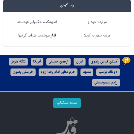
وب گردی
مزایده خودرو
اندیشکده حکمرانی هوشمند
هزینه سفر به کربلا
انبار هوشمند فلزات گرانبها
آستان قدس رضوی
ایران
اربعین حسینی
آمریکا
تنگه هرمز
دونالد ترامپ
مشهد
حرم مطهر امام رضا (ع)
خراسان رضوی
رژیم صهیونیستی
نسخه دسکتاپ