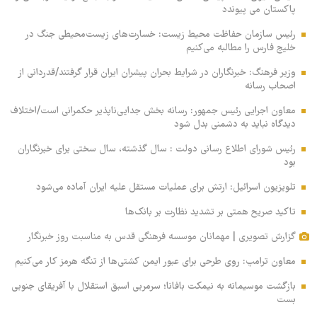
پاکستان می پیوندد
رئیس سازمان حفاظت محیط زیست: خسارت‌های زیست‌محیطی جنگ در
خلیج فارس را مطالبه‌ می‌کنیم
وزیر فرهنگ: خبرنگاران در شرایط بحران پیشران ایران قرار گرفتند/قدردانی از
اصحاب رسانه
معاون اجرایی رئیس جمهور: رسانه بخش جدایی‌ناپذیر حکمرانی است/اختلاف
دیدگاه نباید به دشمنی بدل شود
رئیس شورای اطلاع رسانی دولت : سال گذشته، سال سختی برای خبرنگاران
بود
تلویزیون اسرائیل: ارتش برای عملیات مستقل علیه ایران آماده می‌شود
تاکید صریح همتی بر تشدید نظارت بر بانک‌ها
گزارش تصویری | مهمانان موسسه فرهنگی قدس به مناسبت روز خبرنگار
معاون ترامپ: روی طرحی برای عبور ایمن کشتی‌ها از تنگه هرمز کار می‌کنیم
بازگشت موسیمانه به نیمکت بافانا؛ سرمربی اسبق استقلال با آفریقای جنوبی
بست