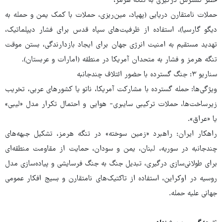
خطر گسترش درگیری به تنگه هرمز،
حملات نامتقارن دریایی (پهپاد، مین‌ریزی، حملات با کمک یمن و حمله به
دیگو گارسیا)، استفاده از ظرفیت‌های سپاه قدس برای فشار دیپلماتیک،
تهدید مستقیم به امنیت انرژی جهان برای ایجاد بازدارندگی، بستن موقت
تنگه هرمز و فشار به متحدان آمریکا در منطقه (امارات و عربستان).
سناریو ۳: جنگ گسترده با حضور ائتلاف چندجانبه
ویژگی‌ها: حمله گسترده با مشارکت آمریکا، ناتو یا کشورهای عربی، تخریب
زیرساخت‌ها، حملات ترکیبی سایبری- هوایی و احتمال تکرار مدل «لیبی»
یا «عراق».
راهکار ایران: راهبرد «زمین سوخته» در تنگه هرمز، تشکیل جبهه‌های
چندجانبه در سوریه، لبنان، یمن و سودان، حمایت از مقاومت منطقه‌ای
برای طولانی‌سازی درگیری، تبدیل جنگ به جنگ فرسایشی و پیاده‌سازی مدل
روسیه در اوکراین، استفاده از تاکتیک‌های نامتقارن و بسیج افکار عمومی
جهانی علیه حمله.