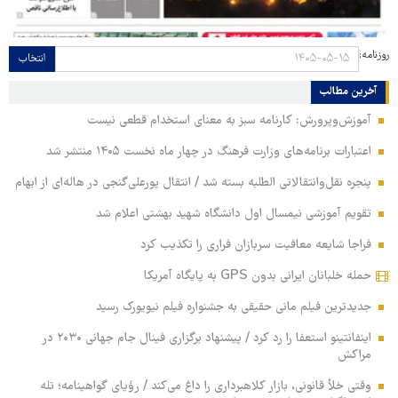
روزنامه:
انتخاب
آخرین مطالب
آموزش‌وپرورش: کارنامه سبز به معنای استخدام قطعی نیست
اعتبارات برنامه‌های وزارت فرهنگ در چهار ماه نخست ۱۴۰۵ منتشر شد
پنجره نقل‌وانتقالاتی الطلبه بسته شد / انتقال پورعلی‌گنجی در هاله‌ای از ابهام
تقویم آموزشی نیمسال اول دانشگاه شهید بهشتی اعلام شد
فراجا شایعه معافیت سربازان فراری را تکذیب کرد
حمله خلبانان ایرانی بدون GPS به پایگاه آمریکا
جدیدترین فیلم مانی حقیقی به جشنواره فیلم نیویورک رسید
اینفانتینو استعفا را رد کرد / پیشنهاد برگزاری فینال جام جهانی ۲۰۳۰ در
مراکش
وقتی خلأ قانونی، بازار کلاهبرداری را داغ می‌کند / رؤیای گواهینامه؛ تله