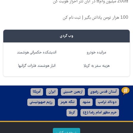
❗❗200 میلیون وام❗❗ در آبان تتر احراز هویت کن
100 هزار تومن پاداش بگیر | ثبت نام کن
وب گردی
مزایده خودرو
اندیشکده حکمرانی هوشمند
هزینه سفر به کربلا
انبار هوشمند فلزات گرانبها
آستان قدس رضوی
اربعین حسینی
ایران
آمریکا
دونالد ترامپ
مشهد
تنگه هرمز
رژیم صهیونیستی
حرم مطهر امام رضا (ع)
کربلا
نسخه دسکتاپ