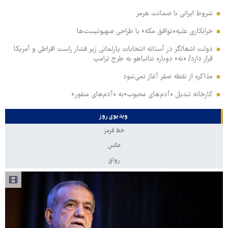
شروط ایرانی با ضمانت هرمز
خرابکاری علیه«توافق مکه» با طراحی صهیونیست‌ها
دولت اشغالگر در آستانه انتخابات پارلمانی زیر فشار راست افراطی و آمریکا
قرار دارد/ «نه» دوباره نتانیاهو به طرح ترامپ
مذاکره از نقطه صفر آغاز نمی‌شود
کارخانه تبدیل «آدم‌های محبوب»به «آدم‌های منفور»
ویدیوی روز
خط قرمز
عکس
رواق