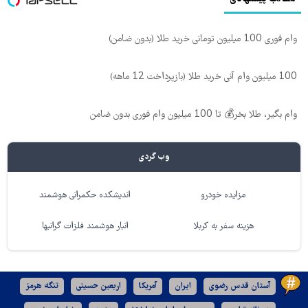
وام فوری 100 میلیون تومانی خرید طلا (بدون ضامن)
100 میلیون وام آنی خرید طلا (بازپرداخت 12 ماهه)
وام بگیر، طلا بخر💰 تا 100 میلیون وام فوری بدون ضامن
وب گردی
مزایده خودرو
اندیشکده حکمرانی هوشمند
هزینه سفر به کربلا
انبار هوشمند فلزات گرانبها
آستان قدس رضوی
ایران
آمریکا
اربعین حسینی
تنگه هرمز