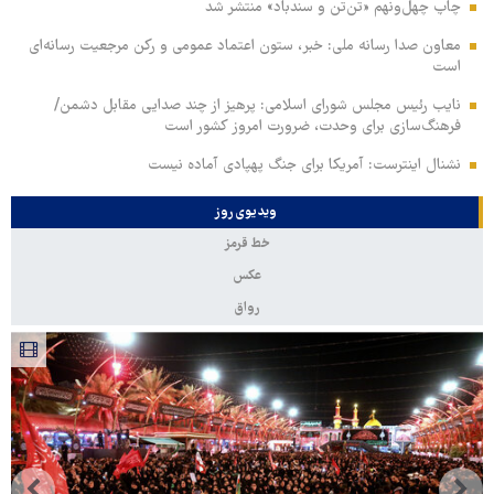
چاپ چهل‌ونهم «تن‌تن و سندباد» منتشر شد
معاون صدا رسانه ملی: خبر، ستون اعتماد عمومی و رکن مرجعیت رسانه‌ای
است
نایب رئیس مجلس شورای اسلامی: پرهیز از چند صدایی مقابل دشمن/
فرهنگ‌سازی برای وحدت، ضرورت امروز کشور است
نشنال اینترست: آمریکا برای جنگ پهپادی آماده نیست
ویدیوی روز
خط قرمز
عکس
رواق