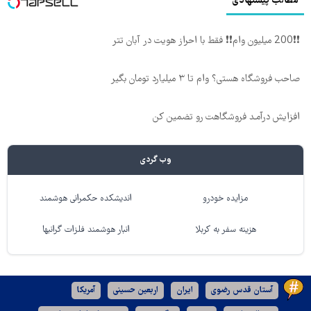
مطالب پیشنهادی
❗❗200 میلیون وام❗❗ فقط با احراز هویت در آبان تتر
صاحب فروشگاه هستی؟ وام تا ۳ میلیارد تومان بگیر
افزایش درآمـد فروشگاهت رو تضمین کن
وب گردی
مزایده خودرو
اندیشکده حکمرانی هوشمند
هزینه سفر به کربلا
انبار هوشمند فلزات گرانبها
آستان قدس رضوی
ایران
اربعین حسینی
آمریکا