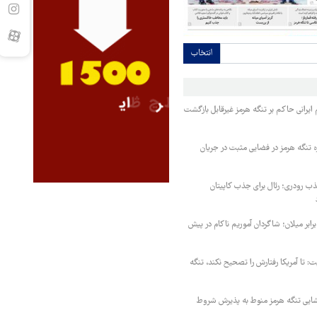
انتخاب
یرانی حاکم بر تنگه هرمز غیرقابل بازگشت
ه تنگه هرمز در فضایی مثبت در جریان
 رودری؛ رئال برای جذب کاپیتان
ابر میلان؛ شاگردان آموریم ناکام در پیش
ت: تا آمریکا رفتارش را تصحیح نکند، تنگه
ایی تنگه هرمز منوط به پذیرش شروط