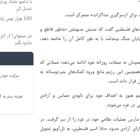
.
با شامپو جلبک رویا
تبدیل کن
ب برای ازسرگیری مذاکرات» متمرکز است.
100 هزار تومن پاداش بگیر | ثبت نام کن
ه‌های فلسطینی گفت که جنبش متبوعش «به‌طور قاطع و
یان جنگ بینجامد یا به طور کامل آن را خاتمه دهد،
جایزه بگیر
مچنان به حملات روزانه خود ادامه می‌دهد؛ حملاتی که
 همچنین این رژیم مانع ورود کمک‌های بشردوستانه به
مزایده خودرو
ل قرار داده است.
یم هنوز به اهداف خود برای نابودی حماس و آزادی
هزینه سفر به کر
 در غزه می‌شوند.
س از ۲ ماه آتش‌بس شکننده، ارتش رژیم صهیونیستی در تاریخ ۱۸ مارس عملیات نظامی خود در غزه را از سر گرفت. در
جریان آتش‌بس پیشین، ۳۳ زندانی صهیونیست شامل هشت کشته در ازای آزادی حدود ۱۸۰۰ اسیر فلسطینی، به تل‌آویو تحویل