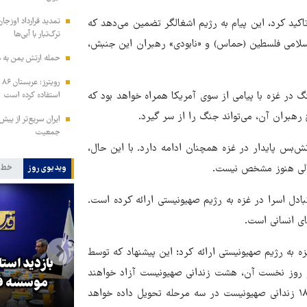
تمدید قرارداد اوزجان
ید کرد، این پیام به رژیم اشغالگر تضمین می‌دهد که
ترک‌تبار با آبی‌ها
امی فلسطین (حماس) و «نابودی» رهبران این جنبش،
حمله ارتش یمن به م
رو
 در غزه با پیامی از سوی آمریکا همراه خواهد بود که
استفاده کرده است
هبران آن، می‌تواند جنگ را از سر گیرد.
ایران سریع‌تر از پیش‌
جمعیت
ش‌بس پایدار در غزه همچنان ادامه دارد. با این حال،
تمالی هنوز مشخص نیست.
ویدیوی روز
خط 
دل اسرا در غزه به رژیم صهیونیستی ارائه کرده است.
رای آتش‌بس در غزه به رژیم صهیونیستی ارائه کرد؛ این پیشنهاد که توسط
بازدید است
د، شامل آتش‌بس ۶۰ روزه است که در روز نخست آن، هشت زندانی صهیونیست آزاد خواهند
کا
پزشکیان: گفت‌وگوها آمریکا را
موسسه فر
شد؛ همچنین، در روز پنجاهم آتش‌بس، ۲ اسیر دیگر آزاد و اجساد ۱۸ زندانی صهیونیست در سه مرحله تحویل داده خواهد
مجبور به همراهی کرد