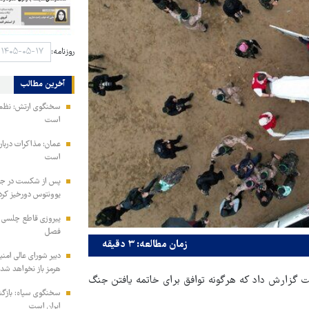
روزنامه:
آخرین مطالب
سخنگوی ارتش: نظم ا
است
عمان: مذاکرات دربار
است
پس از شکست در جذب
یوونتوس دورخیز کرد
پیروزی قاطع چلسی بر
فصل
زمان مطالعه: ۳ دقیقه
دبیر شورای عالی امنی
هرمز باز نخواهد شد
هیونیست گزارش داد که هرگونه توافق برای خاتمه یافتن جنگ
سخنگوی سپاه: بازگش
ایران است