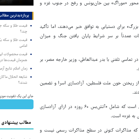
 محور «موراگ» بین خان‌یونس و رفح در جنوب غزه و
پربازدیدترین‌ مطالب
زرگ» برای دستیابی به توافق خبر می‌دهند، اما تأکید
چند؟
فات عمدتاً بر سر شرایط پایان یافتن جنگ و میزان
امامی
 تماسی تلفنی با بدر عبدالعاطی، وزیر خارجه مصر، بر
همزمان قیمت‌ها در ب
.
زمان اعلام نتایج آ
شایعه انحلال ماکان‌ب
از ریختن خون ملت فلسطین، آزادسازی اسرا و تضمین
شدند؟
ند.
جای این پک تقویت موی جلب
بدر عبدالعاطی پیشتر اعلام کرده بود که مصر در حال تدوین توافقی است که شامل «آتش‌بس ۶۰ روزه در ازای آزادسازی
 به غزه» است.
مطالب پیشنهادی
د که مذاکرات کنونی در سطح مذاکرات رسمی نیست و