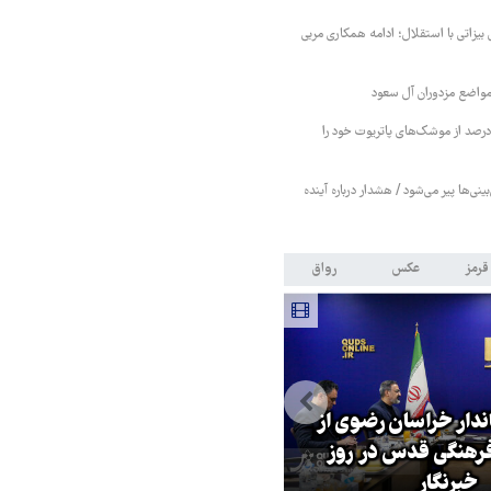
 بیزاتی با استقلال؛ ادامه همکاری مربی
واضع مزدوران آل سعود
یترز: عربستان ۸۶ درصد از موشک‌های پاتریوت خود را
بینی‌ها پیر می‌شود / هشدار درباره آینده
قرمز
عکس
رواق
اندار خراسان رضوی از
بازگشایی تنگه هرمز منوط به
هنگی قدس در روز
پذیرش شروط ایران از سوی آمریک
خبرنگار
است