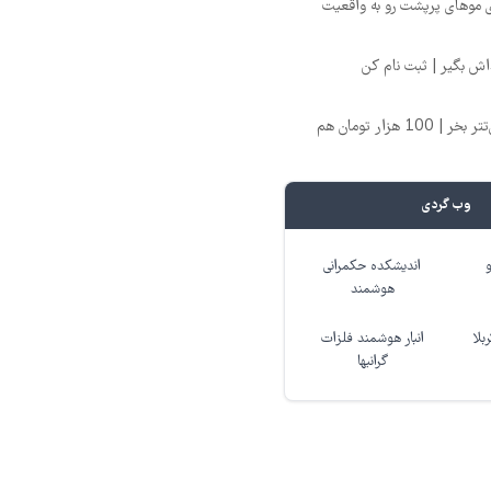
ی موهای پرپشت رو به واقعیت
تتر میخوای؟ از آبان‌تتر بخر | 100 هزار تومان هم
وب گردی
اندیشکده حکمرانی
هوشمند
بلا
انبار هوشمند فلزات
گرانبها