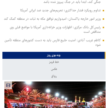
جنگی کند، ابتدا باید در جنگ پیروز شده باشد
تداوم رویکرد فشار حداکثری؛ تحریم‌های جدید ضد ایرانی آمریکا
وزیر امور خارجه پاکستان: امیدواریم توافق مکه به ثبات در منطقه کمک کند
رئیس‌کل بانک مرکزی: اظهارات وزیر خزانه‌داری آمریکا با مواضع قبلی وی
متناقض است
کاظم غریب آبادی: امنیت خلیج فارس باید به دست کشورهای منطقه تأمین
شود
ویدیوی روز
خط قرمز
عکس
رواق