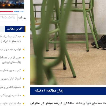
روزنامه:
آخرین مطالب
پزشکیان: وقتی از و
باید مبلغ کالابرگ را
ترامپ: همه چیز دربا
تغییر قوانین انضباط
رقابت‌های اروپایی
کویت مجوز فعالیت مد
آمریکا اوایل شهریور
مسعود اطیابی و هومن
زمان مطالعه: ۱ دقیقه
حذف پسران پینگ‌پنگ
ت سلامتی طولانی‌مدت متعددی دارند، بیشتر در معرض
پیام هشدار مقاومت