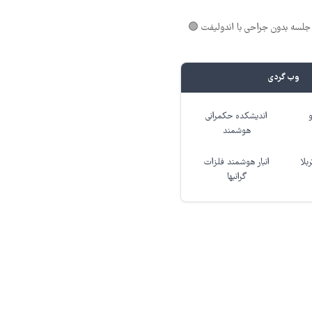
لسه بدون جراحی با اندولیفت 🟢
وب گردی
اندیشکده حکمرانی
هوشمند
بلا
انبار هوشمند فلزات
گرانبها