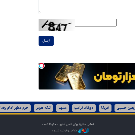
ارسال
ربعین حسینی
آمریکا
دونالد ترامپ
مشهد
تنگه هرمز
حرم مطهر امام رضا 
تمامی حقوق برای
قدس آنلاین
محفوظ است.
طراحی و تولید: نستوه