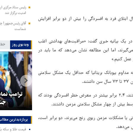
امنیت برگزار شد
ل ابتلای فرد به افسردگی را بیش از دو برابر افزایش
آقای رئیس‌جمهور! چش
شماست
 در یک بیانیه خبری گفت: «مراقبت‌های بهداشتی اغلب
ویدیوی روز
خط 
‌گیرند، اما این مطالعه نشان می‌دهد که ما باید در
 عمل کنیم.»
۱۴ شرکت‌کننده را در مطالعه مداوم بیوبانک بریتانیا که حداقل یک مشکل سلامتی
ند.
هماهنگی محور مقاومت، آمریکا را
ترامپ نماد
محققان دریافتند افرادی که بیشترین میزان بیماری‌های جسمی را داشتند، ۲.۴ برابر بیشتر در معرض خطر افسردگی بودند که
در منطقه درمانده کرد
جنگ
متوسط بیش از چهار مشکل سلامتی مزمن داشتند.
نی یا مشکلات مزمن ریوی رنج می‌برند، دو برابر است،
پربازدیدترین‌ مطالب