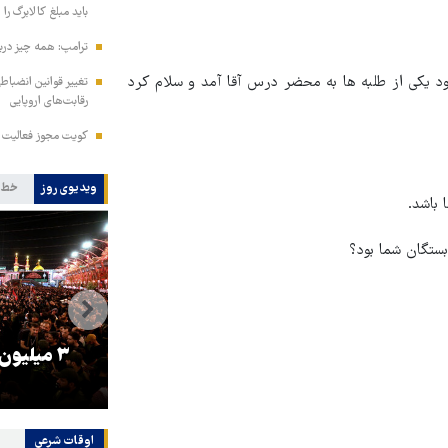
باید مبلغ کالابرگ را
ترامپ: همه چیز دربا
د یکی از طلبه ها به محضر درس آقا آمد و سلام کرد
تغییر قوانین انضباط
رقابت‌های اروپایی
کویت مجوز فعالیت مد
ویدیوی روز
خط 
 باشد.
 بستگان شما بود؟
را
ترامپ نماد فساد، اقتدارگرایی و
۳ میلیون
جنگ‌طلبی است!
اوقات شرعی