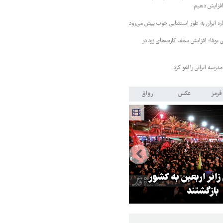
 افزایش دهیم
ره ایران به طور استثنایی خوب پیش می‌رود
ی یوفا؛ افزایش سقف کارت‌های زرد در
رسه ایرانی را لغو کرد
قرمز
عکس
رواق
 زائر اربعین به کشور
هماهنگی محور مقاومت، آمریکا ر
بازگشتند
در منطقه درمانده کرد