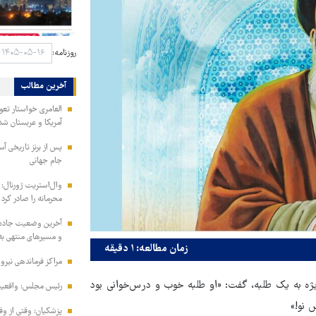
روزنامه:
آخرین مطالب
العامری خواستار تع
آمریکا و عربستان شد
جام جهانی
وال‌استریت ژورنال: 
محرمانه را صادر کرد
آخرین وضعیت جاده‌ه
و مسیرهای منتهی به
زمان مطالعه: ۱ دقیقه
مراکز فرماندهی نیر
ه به یک طلبه، گفت: «او طلبه خوب و درس‌خوانی بود
رئیس مجلس: واقعیت‌ه
 نو!»
پزشکیان: وقتی از و