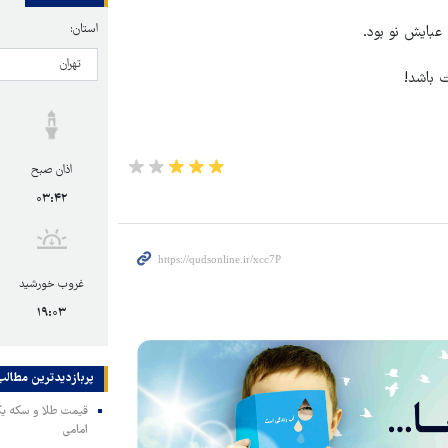
استان:
عبایش نو بود.
 باشد!
اذان صبح
۰۳:۴۲
غروب خورشید
۱۹:۰۳
پربازدیدترین‌ مطالب
امامی