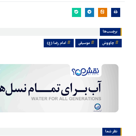
برچسب‌ها
چاووش
موسیقی
امام رضا (ع)
نظر شما