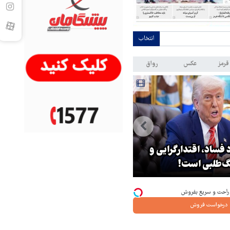
انتخاب
قرمز
عکس
رواق
 فساد، اقتدارگرایی و
۳ میلیون زائر اربعین به کشور
‌طلبی است!
بازگشتند
درخواست فروش