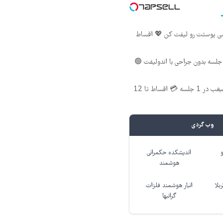
شی پوستت رو لیفت کن 💖 اقساط
لسه بدون جراحی با اندولیفت 🟢
اندولیفت صورت و غبغب در 1 جلسه 💳 اقساط تا 12
وب گردی
اندیشکده حکمرانی
هوشمند
بلا
انبار هوشمند فلزات
گرانبها