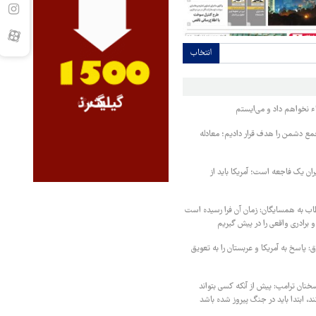
انتخاب
ء نخواهم داد و می‌ایستم
مع دشمن را هدف قرار دادیم؛ معادله
یران یک فاجعه است؛ آمریکا باید از
اب به همسایگان: زمان آن فرا رسیده است
 برادری واقعی را در پیش گیریم
 پاسخ به آمریکا و عربستان را به تعویق
خنان ترامپ: پیش از آنکه کسی بتواند
د، ابتدا باید در جنگ پیروز شده باشد