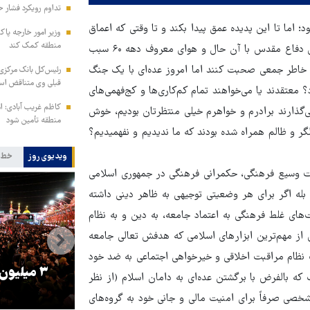
تداوم رویکرد فشار ح
؛ اما تا این پدیده عمق پیدا بکند و تا وقتی که اعماق
وزیر امور خارجه پاک
منطقه کمک کند
ضمایر را متحول نماید، کار زیادی لازم است». چطور تأثیر هشت سال دفاع مقدس با آن حال و هوای معروف دهه ۶۰ سبب
خاطر جمعی صحبت کنند اما امروز عده‌ای با یک جنگ
رئیس‌کل بانک مرکزی: 
قبلی وی متناقض ا
 معتقدند یا می‌خواهند تمام کم‌کاری‌ها و کج‌فهمی‌های
کاظم غریب آبادی: ا
‌گذارند برادرم و خواهرم خیلی منتظرتان بودیم، خوش
منطقه تأمین شود
لگر و ظالم همراه شده بودند که ما ندیدیم و نفهمیدیم؟
ویدیوی روز
خط 
لیغات وسیع فرهنگی، حکمرانی فرهنگی در جمهوری اسلامی
ه اگر برای هر وضعیتی توجیهی به ظاهر دینی داشته
ای غلط فرهنگی به اعتماد جامعه، به دین و به نظام
 از مهم‌ترین ابزارهای اسلامی که هدفش تعالی جامعه
ک نظام مراقبت اخلاقی و خیرخواهی اجتماعی به ضد خود
را
ترامپ نماد فساد، اقتدارگرایی و
۳ میلیون
 بالفرض با برگشتن عده‌ای به دامان اسلام (از نظر
جنگ‌طلبی است!
خصی صرفاً برای امنیت مالی و جانی خود به گروه‌های