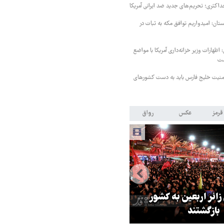
داکثری؛ تحریم‌های جدید ضد ایرانی آمریکا
ستان: امیدواریم توافق مکه به ثبات در
اظهارات وزیر خزانه‌داری آمریکا با مواضع
ست
منیت خلیج فارس باید به دست کشورهای
قرمز
عکس
رواق
 زائر اربعین به کشور
هماهنگی محور مقاومت، آمریکا ر
بازگشتند
در منطقه درمانده کرد