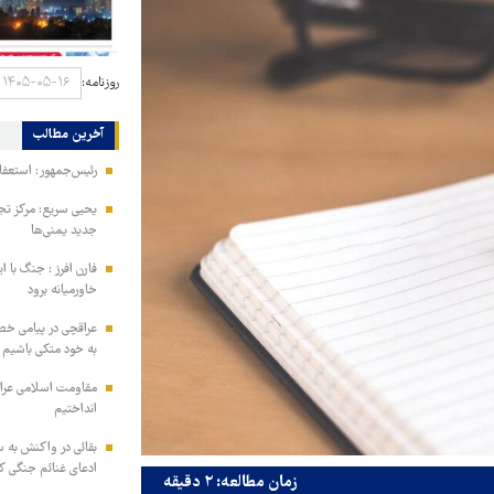
روزنامه:
آخرین مطالب
رئیس‌جمهور: استعفا
یحیی سریع: مرکز تج
جدید یمنی‌ها
فارن افرز : جنگ با ا
خاورمیانه برود
عراقچی در پیامی خط
به خود متکی باشیم و
مقاومت اسلامی عراق:
انداختیم
بقائی در واکنش به س
ادعای غنائم جنگی کن
زمان مطالعه: ۲ دقیقه