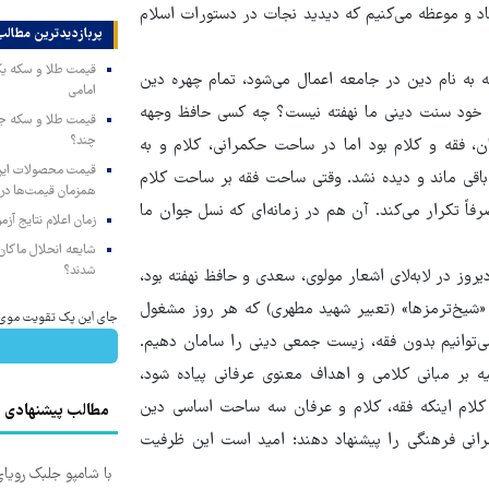
 و موعظه می‌کنیم که دیدید نجات در دستورات اسلام
پربازدیدترین‌ مطالب
ه به ‌نام دین در جامعه اعمال می‌شود، تمام چهره دین
امامی
در خود سنت دینی ما نهفته نیست؟ چه کسی حافظ وجهه
چند؟
، فقه و کلام بود اما در ساحت حکمرانی، کلام و به
اقی ماند و دیده نشد. وقتی ساحت فقه بر ساحت کلام
همزمان قیمت‌ها در ب
فاً تکرار می‌کند. آن هم در زمانه‌ای که نسل جوان ما
زمان اعلام نتایج آ
شایعه انحلال ماکان‌ب
شدند؟
یروز در لابه‌لای اشعار مولوی، سعدی و حافظ نهفته بود،
«شیخ‌ترمزها» (تعبیر شهید مطهری) که هر روز مشغول
جای این پک تقویت موی جلب
ی‌توانیم بدون فقه، زیست جمعی دینی را سامان دهیم.
ه بر مبانی کلامی و اهداف معنوی عرفانی پیاده شود،
کلام اینکه فقه، کلام و عرفان سه ساحت اساسی دین
مطالب پیشنهادی
رانی فرهنگی را پیشنهاد دهند؛ امید است این ظرفیت
با شامپو جلبک رویا