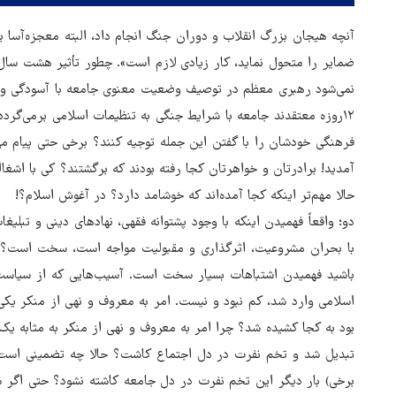
آنچه هیجان بزرگ انقلاب و دوران جنگ انجام داد، البته معجزه‌آسا بود
نمی‌شود رهبری معظم در توصیف وضعیت معنوی جامعه با آسودگی و 
۱۲روزه معتقدند جامعه با شرایط جنگی به تنظیمات اسلامی برمی‌گردد؟
فرهنگی خودشان را با گفتن این جمله توجیه کنند؟ برخی حتی پیام می
آمدید! برادرتان و خواهرتان کجا رفته بودند که برگشتند؟ کی با اشغا
حالا مهم‌تر اینکه کجا آمده‌اند که خوشامد دارد؟ در آغوش اسلام؟!
دو؛ واقعاً فهمیدن اینکه با وجود پشتوانه فقهی، نهادهای دینی و تب
با بحران مشروعیت، اثرگذاری و مقبولیت مواجه است، سخت است؟ بل
باشید فهمیدن اشتباهات بسیار سخت است. آسیب‌هایی که از سیاست‌ه
اسلامی وارد شد، کم نبود و نیست. امر به معروف و نهی از منکر یکی
بود به کجا کشیده شد؟ چرا امر به معروف و نهی از منکر به مثابه ی
هماهنگی محور مقاومت، آمریکا 
تبدیل شد و تخم نفرت در دل اجتماع کاشت؟ حالا چه تضمینی است که
در منطقه درمانده کرد
برخی) بار دیگر این تخم نفرت در دل جامعه کاشته نشود؟ حتی اگر ش