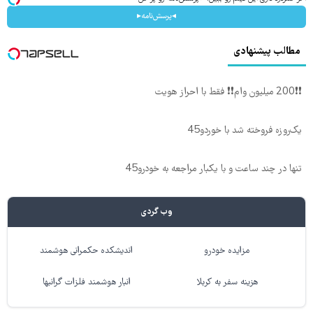
◂پرسش‌نامه▸
مطالب پیشنهادی
❗❗200 میلیون وام❗❗ فقط با احراز هویت
یک‌روزه فروخته شد با خوردو45
تنها در چند ساعت و با یکبار مراجعه به خودرو45
وب گردی
مزایده خودرو
اندیشکده حکمرانی هوشمند
هزینه سفر به کربلا
انبار هوشمند فلزات گرانبها