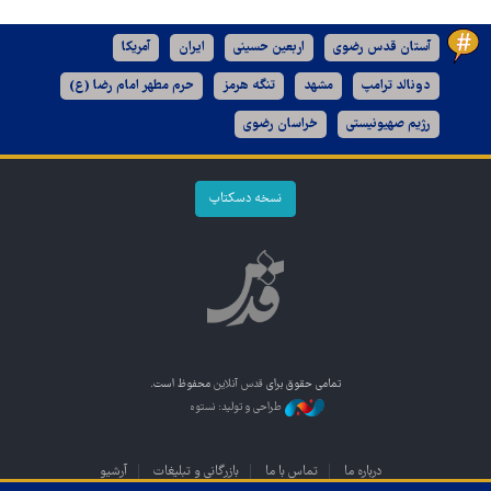
آستان قدس رضوی
اربعین حسینی
ایران
آمریکا
دونالد ترامپ
مشهد
تنگه هرمز
حرم مطهر امام رضا (ع)
رژیم صهیونیستی
خراسان رضوی
نسخه دسکتاپ
تمامی حقوق برای
قدس آنلاین
محفوظ است.
طراحی و تولید: نستوه
درباره ما
تماس با ما
بازرگانی و تبلیغات
آرشیو