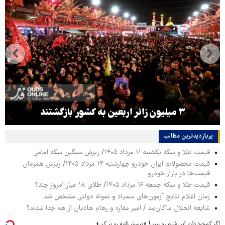
۳ میلیون زائر اربعین به کشور بازگشتند
پربازدیدترین‌ مطالب
قیمت طلا و سکه یکشنبه ۱۱ مرداد ۱۴۰۵/ ریزش سنگین سکه امامی
قیمت محصولات ایران خودرو چهارشنبه ۱۴ مرداد ۱۴۰۵/ ریزش همزمان
قیمت‌ها در بازار خودرو
قیمت طلا و سکه جمعه ۱۶ مرداد ۱۴۰۵/ طلای ۱۸ عیار امروز چند؟
زمان اعلام نتایج آزمون‌های سمپاد و نمونه دولتی مشخص شد
شایعه انحلال ماکان‌بند / امیر مقاره و رهام هادیان از هم جدا شدند؟
اگر کمردرد داری این فیلم رو ببین! ◗پرسش‌نامه رو پر کن◖