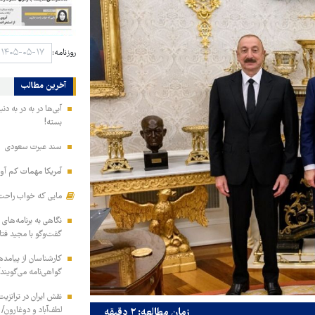
روزنامه:
آخرین مطالب
آبی‌ها در به در به د
بسته!
سند عبرت سعودی
آمریکا مهمات کم آور
مایی که خواب راحت 
نگاهی به برنامه‌های
گفت‌وگو با مجید فت
کارشناسان از پیامده
گواهی‌نامه می‌گویند
نقش ایران در ترانزی
لطف‌آباد و دوغارون/ 
زمان مطالعه: ۲ دقیقه