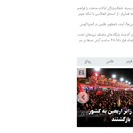
زمینه خجالت‌زدگی ایالات متحده را فراهم
 قمارباز؛ از استخر انعکاسی تا تنگه هرمز
نی‌ها/ آینده نامعلوم طارمی در المپیاکوس
ز گذشته پایگاه‌های مختلف نیروهای تحت
حمایت عربستان را هدف قرار داد/ ۴۸ ساعت آتش صنعا بر سر
قرمز
عکس
رواق
 زائر اربعین به کشور
هماهنگی محور مقاومت، آمریکا ر
بازگشتند
در منطقه درمانده کرد