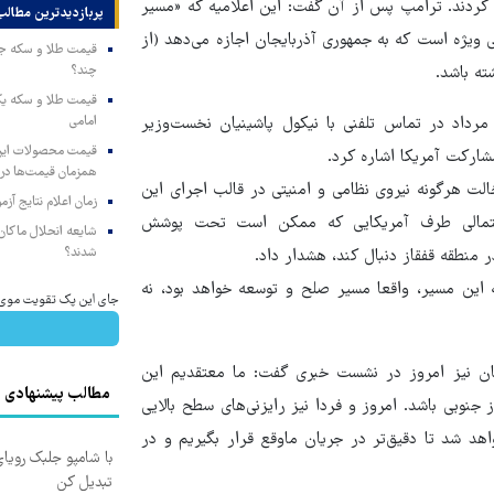
کردند. ترامپ پس از آن گفت:‌ این اعلامیه که «مسیر
پربازدیدترین‌ مطالب
تی ویژه است که به جمهوری آذربایجان اجازه می‌دهد (از
چند؟
ه باشد.
امامی
کتر مسعود پزشکیان رئیس‌جمهوری اسلامی ایران روز دوشنبه ۲۰ مرداد در تماس تلفنی با نیکول پاشینیان نخست‌وزیر
مشارکت آمریکا اشاره کرد.
همزمان قیمت‌ها در ب
لت هرگونه نیروی نظامی و امنیتی در قالب اجرای این
زمان اعلام نتایج آ
احتمالی طرف آمریکایی که ممکن است تحت پوشش
شایعه انحلال ماکان‌ب
شدند؟
ر منطقه قفقاز دنبال کند، هشدار داد.
 این مسیر، واقعا مسیر صلح و توسعه خواهد بود، نه
جای این پک تقویت موی جلب
ن نیز امروز در نشست خبری گفت: ما معتقدیم این
مطالب پیشنهادی
جنوبی باشد. امروز و فردا نیز رایزنی‌های سطح بالایی
هد شد تا دقیق‌تر در جریان ماوقع قرار بگیریم و در
با شامپو جلبک رویا
تبدیل کن