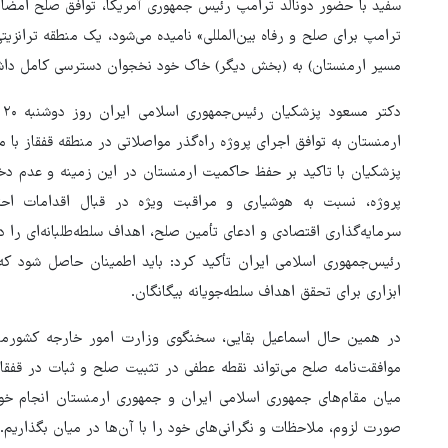
سفید با حضور دونالد ترامپ رئیس جمهوری آمریکا، توافق صلح امضا 
ترامپ برای صلح و رفاه بین‌المللی» نامیده می‌شود، یک منطقه ترانزی
مسیر ارمنستان) به (بخش دیگر) خاک خود نخجوان دسترسی کامل داشت
د
ارمنستان به توافق اجرای پروژه راه‌گذر مواصلاتی در منطقه قفقاز با 
پزشکیان با تاکید بر حفظ حاکمیت ارمنستان در این زمینه و عدم دخا
پروژه، نسبت به هوشیاری و مراقبت ویژه در قبال اقدامات 
سرمایه‌گذاری اقتصادی و ادعای تأمین صلح، اهداف سلطه‌طلبانه‌ای را د
رئیس‌جمهوری اسلامی ایران تأکید کرد: باید اطمینان حاصل شود که
ابزاری برای تحقق اهداف سلطه‌جویانه بیگانگان.
در همین حال اسماعیل بقایی، سخنگوی وزارت امور خارجه کشورما
موافقت‌نامه صلح می‌تواند نقطه عطفی در تثبیت صلح و ثبات در قفقاز 
میان مقام‌های جمهوری اسلامی ایران و جمهوری ارمنستان انجام خوا
صورت لزوم، ملاحظات و نگرانی‌های خود را با آن‌ها در میان بگذاریم.