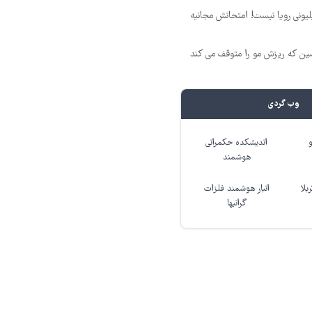
د ماهی 800 میلیونی رویا نیست! امتحانش مجانیه
 که ریزش مو را متوقف می کند
وب گردی
اندیشکده حکمرانی
هوشمند
بلا
انبار هوشمند فلزات
گرانبها