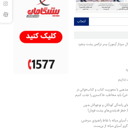
انتخاب
نبال سردار آزمون/ پسر ترکمن پشت پنجره
د
نداریم
 مذهبی با محوریت کتاب و کتاب‌خوانی در
احی/ باید مخاطب خاکستری را جذب کنیم
ای رانندگی کودکان و نوجوانان بدون
/ خطر قدبلندی‌های پشت فرمان!
ت آسیای میانه با نقاط راهبردی سرخس،
گریز آسیای میانه از بن‌بست