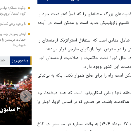
چگونه عملکرد ترامپ 
 قدرت‌های بزرگ منطقه‌ای را که قبلاً اعتراضات خود را
کرده است/ آبروی رفته
وط تقسیم ژئوپلیتیکی جدید است و ممکن است در آینده
با وجود برخی گمانه‌ز
ارتش یمن در چند رو
 شامل مفادی است که استقلال استراتژیک ارمنستان را
شورشی‌ها
ی را در معرض نفوذ بازیگران خارجی قرار می‌دهد.
ای در حال اجرا تحت حاکمیت و صلاحیت ارمنستان اجرا
ویدیوی روز
خط 
دمدت این کشور وجود دارد.
 است راه را برای صلح هموار نکند، بلکه به بی‌ثباتی
نطقه تنها زمانی امکان‌پذیر است که همه طرف‌ها، چه
ه علاقه‌مند باشند. هر صلحی که بر اساس انزوا، اجبار یا
را
ترامپ نماد فساد، اقتدارگرایی و
۳ میلیون
جنگ‌طلبی است!
نخست وزیر ارمنستان و رئیس‌جمهور جمهوری آذربایجان عصر جمعه ۱۷ مرداد ۱۴۰۴( به وقت محلی) در مراسمی در کاخ