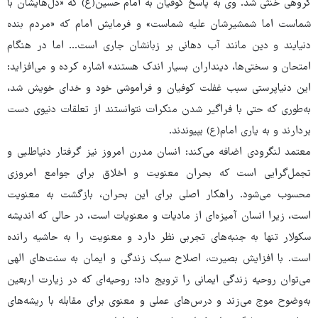
گروهی خنثی شد. وی به پاسخ کوفیان به امام حسین(ع) که «دل‌هایشان با
شماست اما شمشیرشان علیه شماست» و فرمایش امام که «مردم بنده
دنیایند و دین مانند آب دهانی بر زبانشان جاری است... اما در هنگام
امتحان و سختی‌ها، دینداران بسیار اندک هستند» اشاره کرده و می‌افزاید:
این دنیاپرستی سبب غفلت کوفیان و فراموشی خود و خدای خویش شد،
به‌طوری که حتی با فراگیر شدن منکرات نتوانستند از تعلقات دنیوی دست
بردارند و به یاری امام(ع) بپیوندند.
معتمد لنگرودی اضافه می‌کند: انسان مدرن امروز نیز گرفتار دنیاطلبی و
تجمل‌گرایی است که بحران معنویت و اخلاق برای جوامع امروزی
محسوب می‌شود. راهکار اصلی برای این بحران، بازگشت به معنویت
است، زیرا انسان آمیزه‌ای از مادیات و معنویات است، در حالی که اندیشه
سکولار تنها به جنبه‌های تجربی نظر دارد و معنویت را به حاشیه رانده
است. با افزایش بصیرت، اصلاح سبک زندگی و ایمان به سنت‌های الهی
می‌توان روحیه زندگی ایمانی را ترویج داد؛ روحیه‌ای که در زیارت اربعین
به‌وضوح موج می‌زند و درس‌های عملی و معنوی برای مقابله با ریشه‌های