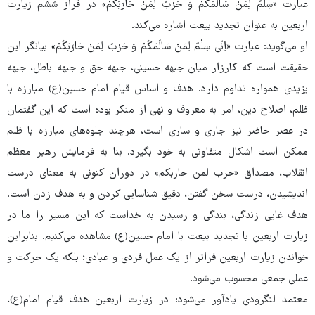
عبارت «سِلْمٌ لِمَنْ سَالَمَکُمْ وَ حَرْبٌ لِمَنْ حَارَبَکُمْ» در فراز ششم زیارت
اربعین به عنوان تجدید بیعت اشاره می‌کند.
او می‌گوید: عبارت «اِنّی سِلْمٌ لِمَنْ سَالَمَکُمْ وَ حَرْبٌ لِمَنْ حَارَبَکُمْ» بیانگر این
حقیقت است که کارزار میان جبهه حسینی، جبهه حق و جبهه باطل، جبهه
یزیدی همواره تداوم دارد. هدف و اساس قیام امام حسین(ع) مبارزه با
ظلم، اصلاح دین، امر به معروف و نهی از منکر بوده است که این گفتمان
در عصر حاضر نیز جاری و ساری است، هرچند جلوه‌های مبارزه با ظلم
ممکن است اشکال متفاوتی به خود بگیرد. بنا به فرمایش رهبر معظم
انقلاب، مصداق «حرب لمن حاربکم» در دوران کنونی به معنای درست
اندیشیدن، درست سخن گفتن، دقیق شناسایی کردن و به هدف زدن است.
هدف غایی زندگی، بندگی و رسیدن به خداست که این مسیر را ما در
زیارت اربعین با تجدید بیعت با امام حسین(ع) مشاهده می‌کنیم. بنابراین
خواندن زیارت اربعین فراتر از یک عمل فردی و عبادی؛ بلکه یک حرکت و
عملی جمعی محسوب می‌شود.
معتمد لنگرودی یادآور می‌شود: در زیارت اربعین هدف قیام امام(ع)،