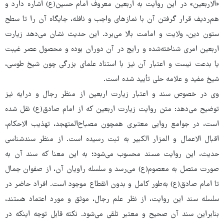
«الاربعین» در این روایت به اربعین معروف امام حسین(ع) اشاره دارد و
هم‌ردیف قرار گرفتن آن با نمازهای واجب و نافله، جایگاه آن را تا سطح
ستون دین، ولایت و امامت بالا می‌برد. این حدیث نشان می‌دهد زیارت
اربعین امری شناخته‌شده و رایج در آن دوران بوده و محصول عصر غیبت
یا بدعت نیست و اعتبار آن نیز با استناد علمای بزرگی چون شیخ طوسی،
شیخ مفید و علامه حلی تأیید شده است.
وی در خصوص سند و اعتبار زیارت اربعین از منظر رجال و درایه نیز
توضیح می‌دهد: متن روایت زیارت اربعین که از امام صادق(ع) نقل شده
است، در جوامع روایی معتبری همچون مصباح‌المتهجد، تهذیب الاحکام،
اقبال الاعمال و المزار الکبیر به ثبت رسیده است. از منظر سندشناسی
حدیث، این روایت مسند محسوب می‌شود؛ به این معنا که سند آن به
صورت متصل به معصوم(ع) می‌رسد و سلسله راویان آن، از صفوان جمال
تا امام صادق(ع) به‌طور کامل و بدون انقطاع موجود است. افراد حاضر در
سلسله سند این روایت، از نظر علم رجال، موثق و مورد اعتماد هستند،
بنابراین سند آن صحیح و معتبر تلقی می‌شود. نکته قابل توجه اینکه در