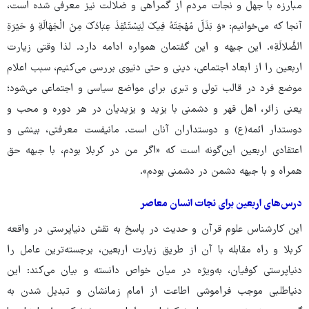
مبارزه با جهل و نجات مردم از گمراهی و ضلالت نیز معرفی شده است،
آنجا که می‌خوانیم: «وَ بَذَلَ مُهْجَتَهُ فِیکَ لِیَسْتَنْقِذَ عِبَادَکَ مِنَ الْجَهَالَةِ وَ حَیْرَةِ
الضَّلالَةِ». این جبهه و این گفتمان همواره ادامه دارد. لذا وقتی زیارت
اربعین را از ابعاد اجتماعی، دینی و حتی دنیوی بررسی می‌کنیم، سبب اعلام
موضع فرد در قالب تولی و تبری برای مواضع سیاسی و اجتماعی می‌شود؛
یعنی زائر، اهل قهر و دشمنی با یزید و یزیدیان در هر دوره و محب و
دوستدار ائمه(ع) و دوستداران آنان است. مانیفست معرفتی، بینشی و
اعتقادی اربعین این‌گونه است که «اگر من در کربلا بودم، با جبهه حق
همراه و با جبهه دشمن در دشمنی بودم».
‏درس‌های اربعین برای نجات انسان معاصر
این کارشناس علوم قرآن و حدیث در پاسخ به نقش دنیاپرستی در واقعه
کربلا و راه مقابله با آن از طریق زیارت اربعین، برجسته‌ترین عامل را
دنیاپرستی کوفیان، به‌ویژه در میان خواص دانسته و بیان می‌کند: این
دنیاطلبی موجب فراموشی اطاعت از امام زمانشان و تبدیل شدن به