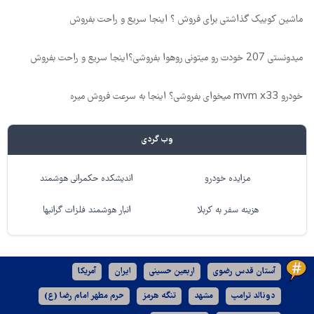
ماشین کوییک گذاشتی برای فروش ؟ اینجا سریع و راحت بفروش
میدونستی 207 خودت رو میتونی روهوا بفروشی؟اینجا سریع و راحت بفروش
خودرو mvm x33 میخوای بفروشی؟ اینجا به سرعت فروش میره
وب گردی
مزایده خودرو
اندیشکده حکمرانی هوشمند
هزینه سفر به کربلا
انبار هوشمند فلزات گرانبها
آستان قدس رضوی
اربعین حسینی
ایران
آمریکا
دونالد ترامپ
مشهد
تنگه هرمز
حرم مطهر امام رضا (ع)