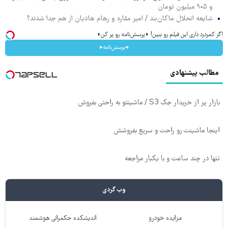
و ۹۰۵ میلیون تومان
شایعه انحلال ماکان‌بند / امیر مقاره و رهام هادیان از هم جدا شدند؟
اگر کمردرد داری این فیلم رو ببین! ◗پرسش‌نامه رو پر کن◖
◂پرسش‌نامه▸
مطالب پیشنهادی
بازار پر از خریدار جک S3 / ماشینتو به راحتی بفروش
اینجا ماشینت رو راحت و سریع بفروشش
تنها در چند ساعت و با یکبار مراجعه
وب گردی
مزایده خودرو
اندیشکده حکمرانی هوشمند