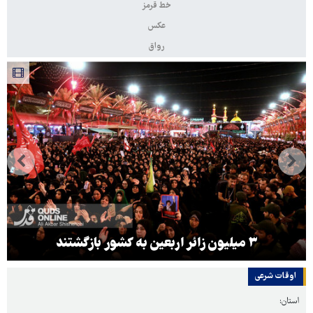
خط قرمز
عکس
رواق
۳ میلیون زائر اربعین به کشور بازگشتند
اوقات شرعی
استان: