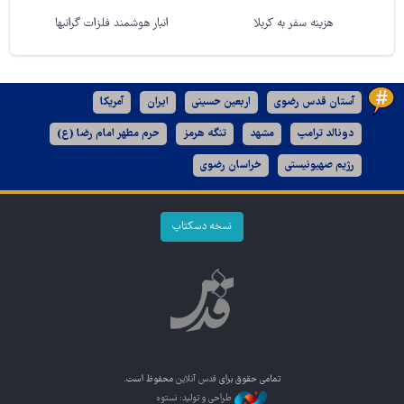
هزینه سفر به کربلا
انبار هوشمند فلزات گرانبها
آستان قدس رضوی
اربعین حسینی
ایران
آمریکا
دونالد ترامپ
مشهد
تنگه هرمز
حرم مطهر امام رضا (ع)
رژیم صهیونیستی
خراسان رضوی
نسخه دسکتاپ
تمامی حقوق برای
قدس آنلاین
محفوظ است.
طراحی و تولید: نستوه