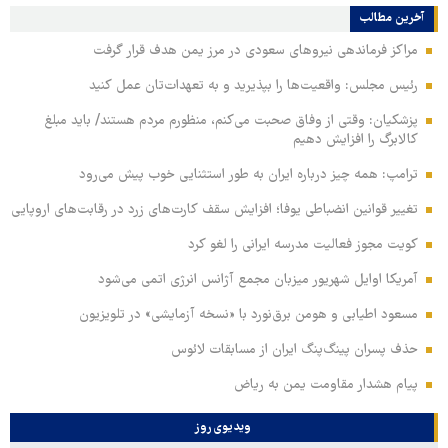
آخرین مطالب
مراکز فرماندهی نیروهای سعودی در مرز یمن هدف قرار گرفت
رئیس مجلس: واقعیت‌ها را بپذیرید و به تعهدات‌تان عمل کنید
پزشکیان: وقتی از وفاق صحبت می‌کنم، منظورم مردم هستند/ باید مبلغ
کالابرگ را افزایش دهیم
ترامپ: همه چیز درباره ایران به طور استثنایی خوب پیش می‌رود
تغییر قوانین انضباطی یوفا؛ افزایش سقف کارت‌های زرد در رقابت‌های اروپایی
کویت مجوز فعالیت مدرسه ایرانی را لغو کرد
آمریکا اوایل شهریور میزبان مجمع آژانس انرژی اتمی می‌شود
مسعود اطیابی و هومن برق‌نورد با «نسخه آزمایشی» در تلویزیون
حذف پسران پینگ‌پنگ ایران از مسابقات لائوس
پیام هشدار مقاومت یمن به ریاض
ویدیوی روز