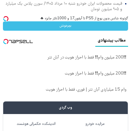
قیمت محصولات ایران خودرو شنبه ۱۰ مرداد ۱۴۰۵/ سورن پلاس یک میلیارد
و ۹۰۵ میلیون تومان
گردونه شانس بدون پوچ از PS5 تا آیفون17 و 1000دلار جایزه 🔥
بچرخونش
مطالب پیشنهادی
❗❗200 میلیون وام❗❗ فقط با احراز هویت در آبان تتر
❗❗200 میلیون وام❗❗ فقط با احراز هویت
وام 15 میلیاردی آبان تتر | فوری، فقط با احراز هویت
وب گردی
مزایده خودرو
اندیشکده حکمرانی هوشمند