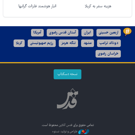
هزینه سفر به کربلا
انبار هوشمند فلزات گرانبها
اربعین حسینی
ایران
آستان قدس رضوی
آمریکا
دونالد ترامپ
مشهد
تنگه هرمز
رژیم صهیونیستی
کربلا
خراسان رضوی
نسخه دسکتاپ
تمامی حقوق برای
قدس آنلاین
محفوظ است.
طراحی و تولید: نستوه