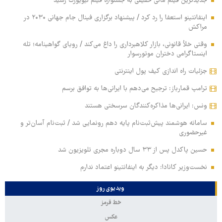
جدیدترین فیلم مانی حقیقی به جشنواره فیلم نیویورک رسید
اینفانتینو استعفا را رد کرد / پیشنهاد برگزاری فینال جام جهانی ۲۰۳۰ در
مراکش
وقتی خلأ قانونی، بازار کلاهبرداری را داغ می‌کند / رویای گواهینامه؛ تله
اینستاگرامی دختران موتورسوار
جزئیات راه اندازی کیف پول اینترنتی
ترامپ قمارباز: ترجیح می‌دهم با ایرانی‌ها به توافق برسم
ونس: ایرانی‌ها مذاکره‌کنندگان سرسختی هستند
سامانه هوشمند پیش‌ثبت‌نام پایه دهم رونمایی شد / ثبت‌نام آسان‌تر و
غیرحضوری
حسین پاکدل پس از ۳۳ سال دوباره مجری تلویزیون شد
نخست‌وزیر کانادا: دیگر به اینفانتینو اعتماد ندارم
ویدیوی روز
خط قرمز
عکس