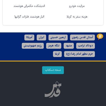
مزایده خودرو
اندیشکده حکمرانی هوشمند
هزینه سفر به کربلا
انبار هوشمند فلزات گرانبها
آستان قدس رضوی
اربعین حسینی
ایران
آمریکا
دونالد ترامپ
مشهد
تنگه هرمز
رژیم صهیونیستی
حرم مطهر امام رضا (ع)
کربلا
نسخه دسکتاپ