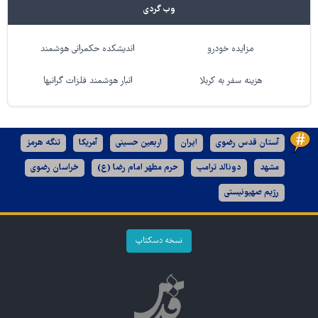
وب گردی
مزایده خودرو
اندیشکده حکمرانی هوشمند
هزینه سفر به کربلا
انبار هوشمند فلزات گرانبها
آستان قدس رضوی
ایران
اربعین حسینی
آمریکا
تنگه هرمز
مشهد
دونالد ترامپ
حرم مطهر امام رضا (ع)
خراسان رضوی
رژیم صهیونیستی
نسخه دسکتاپ