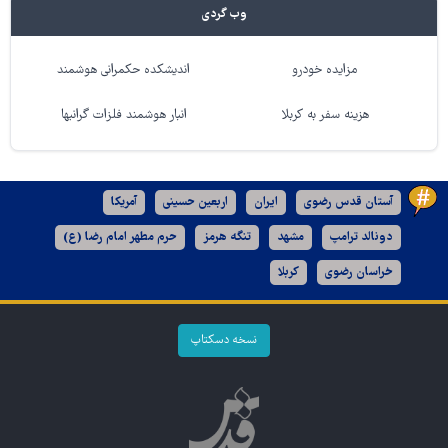
وب گردی
مزایده خودرو
اندیشکده حکمرانی هوشمند
هزینه سفر به کربلا
انبار هوشمند فلزات گرانبها
آستان قدس رضوی
ایران
اربعین حسینی
آمریکا
دونالد ترامپ
مشهد
تنگه هرمز
حرم مطهر امام رضا (ع)
خراسان رضوی
کربلا
نسخه دسکتاپ