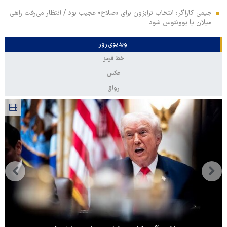
جیمی کاراگر: انتخاب ترابزون برای «صلاح» عجیب بود / انتظار می‌رفت راهی
میلان یا یوونتوس شود
ویدیوی روز
خط قرمز
عکس
رواق