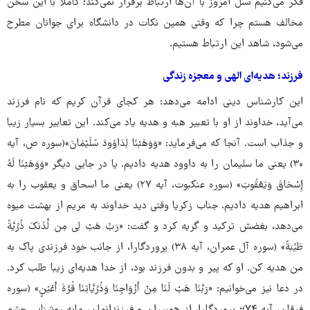
فکر می‌کنیم نسل امروز با آن‌ها ارتباط برقرار نمی‌کند؛ کاملاً با این سخن
مخالف هستم چرا که وقتی همین نکات در دانشگاه برای جوانان مطرح
می‌شود، شاهد این ارتباط هستیم.
فرزند؛ هدیه‌ای الهی و معجزه‌ زندگی
این کارشناس دینی ادامه می‌دهد: هر کجای قرآن کریم که نام فرزند
می‌آید، خداوند از او با تعبیر هبه و هدیه یاد می‌کند. این تعابیر بسیار زیبا
و جذاب است. آنجا که می‌فرماید: «وَوَهَبْنَا لِدَاوُودَ سُلَیْمَانَ»(سوره ص، آیه
۳۰) یعنی ما سلیمان را به داوود هدیه دادیم. یا در جایی دیگر «وَوَهَبْنَا لَهُ
إِسْحَاقَ وَیَعْقُوبَ» (سوره عنکبوت، آیه ۲۷) یعنی ما اسحاق و یعقوب را به
ابراهیم هدیه دادیم. جناب زکریا وقتی دید خداوند به مریم از بهشت میوه
می‌دهد، بغضش ترکید و گریه کرد و گفت: «رَبِّ هَبْ لِی مِن لَّدُنکَ ذُرِّیَّةً
طَیِّبَةً» (سوره آل عمران، آیه ۳۸) پروردگارا، از جانب خود فرزندی پاک به
من هدیه کن. او که پیر و بدون فرزند بود، از خدا هدیه‌ای زیبا طلب کرد.
در دعا نیز می‌خوانیم: «رَبَّنَا هَبْ لَنَا مِنْ أَزْوَاجِنَا وَذُرِّیَّاتِنَا قُرَّةَ أَعْیُنٍ» (سوره
فرقان، آیه ۷۴)؛ پروردگارا، از همسران و فرزندانمان، مایه روشنایی چشم