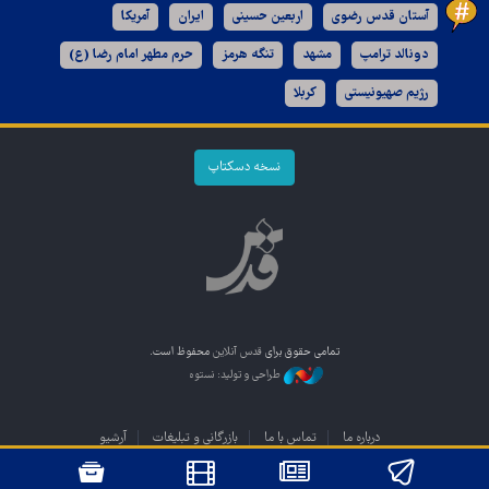
آستان قدس رضوی
اربعین حسینی
ایران
آمریکا
دونالد ترامپ
مشهد
تنگه هرمز
حرم مطهر امام رضا (ع)
رژیم صهیونیستی
کربلا
نسخه دسکتاپ
تمامی حقوق برای
قدس آنلاین
محفوظ است.
طراحی و تولید: نستوه
درباره ما
تماس با ما
بازرگانی و تبلیغات
آرشیو