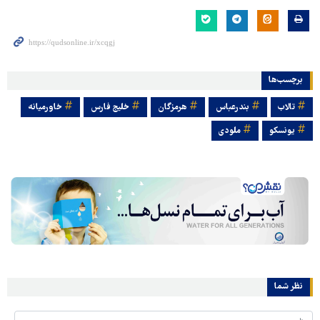
برچسب‌ها
تالاب
بندرعباس
هرمزگان
خلیج فارس
خاورمیانه
یونسکو
ملودی
نظر شما