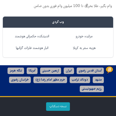
وام بگیر، طلا بخر💰 تا 100 میلیون وام فوری بدون ضامن
وب گردی
مزایده خودرو
اندیشکده حکمرانی هوشمند
هزینه سفر به کربلا
انبار هوشمند فلزات گرانبها
آستان قدس رضوی
ایران
اربعین حسینی
آمریکا
تنگه هرمز
مشهد
دونالد ترامپ
حرم مطهر امام رضا (ع)
خراسان رضوی
رژیم صهیونیستی
نسخه دسکتاپ