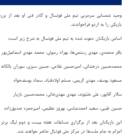
بازیکن را به اردو فراخواندند.
اسامی بازیکنان دعوت شده به تیم ملی فوتسال به شرح زیر است:
باقر محمدی، مهدی رستمی‌ها، بهزاد رسولی، محمد مهدی اسماعیل‌پور
محمدحسین درخشانی، امیرحسین غلامی، حسین سبزی، سوران بالکانه
مسعود یوسف، مهدی کریمی، مسلم اولادقباد، سجاد یوسف‌خواه
ور مقاومت، آمریکا را
ترامپ نماد فساد، اقتدارگرایی 
طقه درمانده کرد
جنگ‌طلبی است!
سالار آقاپور، علی خلیلوند، مهدی مهدی‌خانی، محمدحسین بازیار
حسین طیبی، سعید احمدعباسی، بهروز عظیمی، امیرحمزه صدیق‌زاده
اعزام به جام ملت‌ها در مرکز ملی فوتبال حاضر خواهند شد.