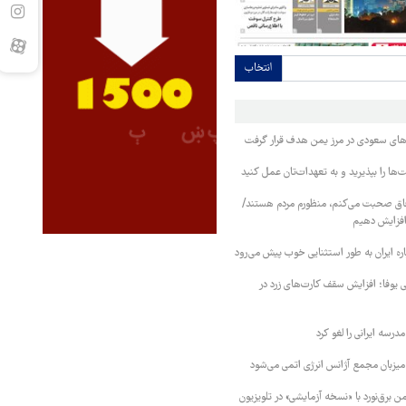
انتخاب
وهای سعودی در مرز یمن هدف قرار گرفت
ا را بپذیرید و به تعهدات‌تان عمل کنید
فاق صحبت می‌کنم، منظورم مردم هستند/
 افزایش دهیم
ره ایران به طور استثنایی خوب پیش می‌رود
ی یوفا؛ افزایش سقف کارت‌های زرد در
رسه ایرانی را لغو کرد
 میزبان مجمع آژانس انرژی اتمی می‌شود
 برق‌نورد با «نسخه آزمایشی» در تلویزیون