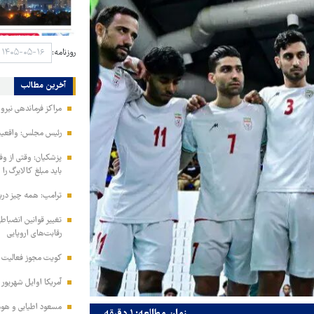
روزنامه:
آخرین مطالب
مراکز فرماندهی نیر
رئیس مجلس: واقعیت‌ه
پزشکیان: وقتی از و
باید مبلغ کالابرگ را
ترامپ: همه چیز دربا
تغییر قوانین انضباط
رقابت‌های اروپایی
کویت مجوز فعالیت مد
آمریکا اوایل شهریور
مسعود اطیابی و هومن