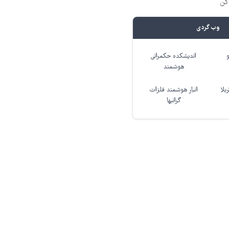
کن
وب گردی
اندیشکده حکمرانی
هوشمند
بلا
انبار هوشمند فلزات
گرانبها