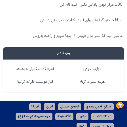
100 هزار تومن پاداش بگیر | ثبت نام کن
سیانا خودتو گذاشتی برای فروش؟ اینجا به راحتی بفروش
ماشین تیبا گذاشتی برای فروش ؟ اینجا سریع و راحت بفروش
وب گردی
مزایده خودرو
اندیشکده حکمرانی هوشمند
هزینه سفر به کربلا
انبار هوشمند فلزات گرانبها
آستان قدس رضوی
اربعین حسینی
ایران
آمریکا
دونالد ترامپ
مشهد
تنگه هرمز
حرم مطهر امام رضا (ع)
خراسان رضوی
کربلا