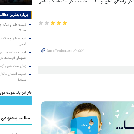
ا در راستای صلح و ثبات بلندمدت در منطقه، دیپلماسی
پربازدیدترین‌ مطالب
چند؟
امامی
همزمان قیمت‌ها در ب
زمان اعلام نتایج آ
شایعه انحلال ماکان‌ب
شدند؟
جای این پک تقویت موی جلب
مطالب پیشنهادی