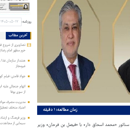
روزنامه:
آخرین مطالب
تصاویری از شروع فر
حرم مطهر امام رضا(
هشدار سازمان غذا و
غیرمجاز
جواد قامتی: فیلم کوت
اتهام جنجالی علیه ای
از سوی یوفا
مدیریت مصرف مواد ف
اعتیاد متخلف تعطیل
زمان مطالعه: ۱ دقیقه
وزیر فرهنگ و ارشاد
سیمایی از مجاهدت ف
سناتور «محمد اسحاق دار» با «فیصل بن فرحان» وزیر