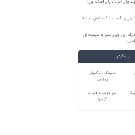
 برای افراد دارای اضافه وزن!
د ماهی 800 میلیونی رویا نیست! امتحانش مجانیه
!با این چربی سوز به سرعرت نور
داشت
وب گردی
اندیشکده حکمرانی
هوشمند
بلا
انبار هوشمند فلزات
گرانبها