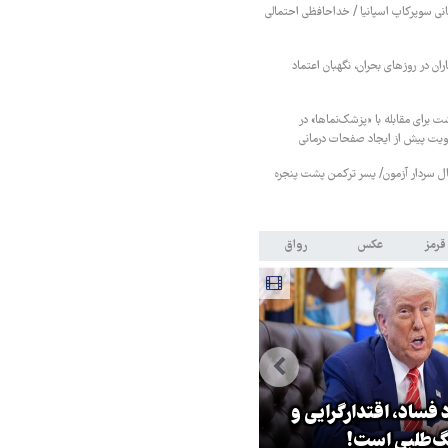
بانی سوپرکاپ اسپانیا / خداحافظی احتمالی
ان در روزهای بحران، نگهبان اعتماد
ت برای مقابله با «پزشک‌نماها» در
هویت پیش از ایجاد صفحات درمانی
نبال سردار آزمون/ پسر ترکمن پشت پنجره
قرمز
عکس
رواق
 فساد، اقتدارگرایی و
۳ میلیون زائر اربعین به کشور
‌طلبی است!
بازگشتند