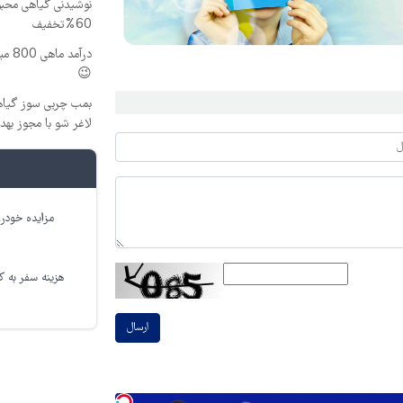
نوشیدنی گیاهی محبوب
60%تخفیف
درآم
😉
بمب چربی سوز گیاهی
لاغر شو با مجوز به
مزایده خودرو
هزینه سفر به کر
ارسال