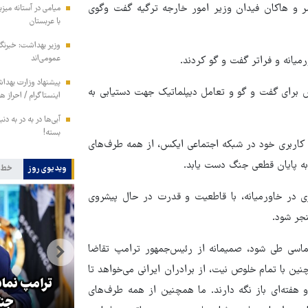
ر و هاکان فیدان وزیر امور خارجه ترگیه گفت وگوی
میامی در آستانه میز
با عربستان
وزیر بهداشت: خبرنگار
عمومی‌اند
انه و فراتر گفت‌ و گو کردند.
پیشنهاد وزارت بهداش
 برای گفت و گو و تعامل دیپلماتیک جهت دستیابی به
اینستاگرام / احراز 
آبی‌ها در به در به د
بسته!
کاربری خود در شبکه اجتماعی ایکس، از همه طرف‌های
 به پایان قطعی جنگ دست یابد.
ویدیوی روز
خط 
ی در خاورمیانه، با قاطعیت و قدرت در حال پیشروی
نجر شود.
لماسی طی شود، صمیمانه از رئیس‌جمهور ترامپ تقاضا
تصاویری از شروع فرایند نصب
ین با تمام خلوص نیت، از برادران ایرانی می‌خواهد تا
کتیبه‌های عزاداری در صحن‌های
ترامپ نماد
هفته‌ای باز نگه دارند. ما همچنین از همه طرف‌های
حرم مطهر امام رضا(ع)
جنگ