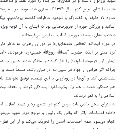
شهید بزرگوار داشتم و در همان‌جا نیز بنده را مورد لطف و ملاطفت 
خدمت ایشان عرض کنم. سال ۱۳۹۴ که بستری شده
حدود ۲۰ دقیقه به گفت‌وگو و تجدید خاطرات گذشته پرداختیم. پ
اساتید و بزرگان حوزه از ضرورت‌هایی بود که ایشان به آن توجه ویژه 
شخصیت‌های برجسته حوزه و اساتید مدارس می‌فرستادند.
در مورد آیت‌الله العظمی خامنه‌ای(ره) در دوران رهبری، به خاطر دا
کرد مبنی بر اینکه حضرت آیت‌الله روح‌الله خمینی(ره) فرمودند: «ا
ایشان این فرموده امام(ره) را نقل کردند و متذکر شدند همین جمله
چراکه اگر هراس از جهاد فی سبیل‌الله در میان باشد، مسلماً دست و پا
عقب‌نشینی کند و آن‌ها در رویارویی با این نهضت، توفیق نخواهند یا
هم دستگیر شدند و هم پای ولایت‌فقیه ایستادگی کردند و معتقد بودند 
اسلامی را به ثمر برساند.
به عنوان سخن پایانی باید عرض کنم در تشییع رهبر شهید انقلاب اس
دادند؛ احساسات پاکی که وقتی یک رئیس و مرجع دینی شهید می‌شود، ب
انجام می‌شود، همه احساسات انسان را تحریک می‌کند و از این نظر 