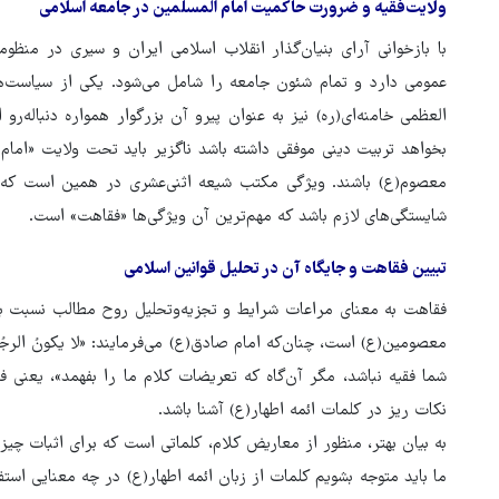
ولایت‌فقیه و ضرورت حاکمیت امام المسلمین در جامعه اسلامی
با بازخوانی آرای بنیان‌گذار انقلاب اسلامی ایران و سیری در منظو
عمومی دارد و تمام شئون جامعه را شامل می‌شود. یکی از سیاست‌ها
العظمی خامنه‌ای(ره) نیز به عنوان پیرو آن بزرگوار همواره دنباله‌ر
بخواهد تربیت دینی موفقی داشته باشد ناگزیر باید تحت ولایت «امام
معصوم(ع) باشند. ویژگی مکتب شیعه اثنی‌عشری در همین است که ب
شایستگی‌های لازم باشد که مهم‌ترین آن‌ ویژگی‌ها «فقاهت» است.
تبیین فقاهت و جایگاه آن در تحلیل قوانین اسلامی
فقاهت به معنای مراعات شرایط و تجزیه‌وتحلیل روح مطالب نسبت به 
معصومین(ع) است، چنان‌که امام صادق(ع) می‌فرمایند: «لا یکونُ الرجُلُ مِ
شما فقیه نباشد، مگر آن‌گاه که تعریضات کلام ما را بفهمد»، یعنی فق
نکات ریز در کلمات ائمه اطهار(ع) آشنا باشد.
به بیان بهتر، منظور از معاریض کلام، کلماتی است که برای اثبات چیز
ما باید متوجه بشویم کلمات از زبان ائمه اطهار(ع) در چه معنایی استف