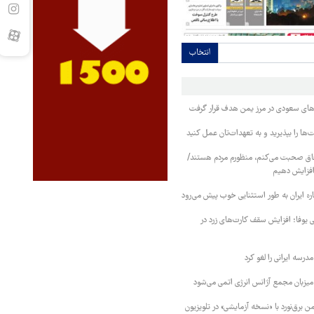
انتخاب
وهای سعودی در مرز یمن هدف قرار گرفت
ا را بپذیرید و به تعهدات‌تان عمل کنید
فاق صحبت می‌کنم، منظورم مردم هستند/
 افزایش دهیم
ره ایران به طور استثنایی خوب پیش می‌رود
ی یوفا؛ افزایش سقف کارت‌های زرد در
رسه ایرانی را لغو کرد
 میزبان مجمع آژانس انرژی اتمی می‌شود
 برق‌نورد با «نسخه آزمایشی» در تلویزیون