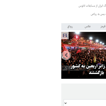
 ایران از مسابقات لائوس
 یمن به ریاض
قرمز
عکس
رواق
 زائر اربعین به کشور
هماهنگی محور مقاومت، آمریکا ر
بازگشتند
در منطقه درمانده کرد