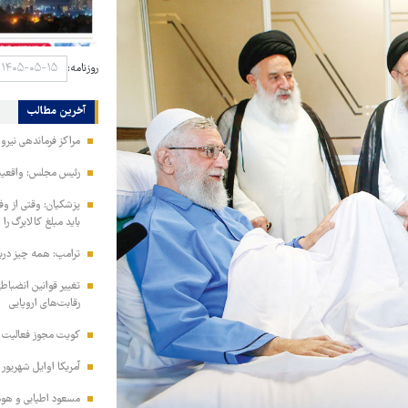
روزنامه:
آخرین مطالب
مراکز فرماندهی نیر
رئیس مجلس: واقعیت‌ه
پزشکیان: وقتی از و
باید مبلغ کالابرگ را
ترامپ: همه چیز دربا
تغییر قوانین انضباط
رقابت‌های اروپایی
کویت مجوز فعالیت مد
آمریکا اوایل شهریور
مسعود اطیابی و هومن