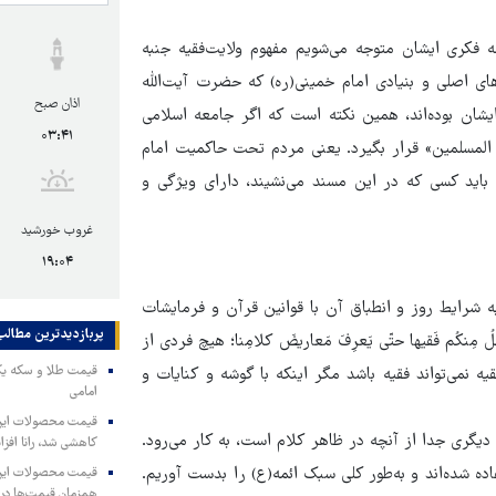
مه فکری ایشان متوجه می‌شویم مفهوم ولایت‌فقیه جنبه
ی اصلی و بنیادی امام خمینی(ره) که حضرت آیت‌الله
اذان صبح
و ایشان بوده‌اند، همین نکته است که اگر جامعه اسلامی
۰۳:۴۱
 المسلمین» قرار بگیرد. یعنی مردم تحت حاکمیت امام
اید کسی که در این مسند می‌نشیند، دارای ویژگی و
غروب خورشید
۱۹:۰۴
شرایط روز و انطباق آن با قوانین قرآن و فرمایشات
پربازدیدترین‌ مطالب
نکُم فَقیها حتّی یَعرِفَ مَعاریضَ کلامِنا؛ هیچ فردی از
یه نمی‌تواند فقیه باشد مگر اینکه با گوشه و کنایات و
امامی
 دیگری جدا از آنچه در ظاهر کلام است، به کار می‌رود.
کاهشی شد، رانا افزا
اده شده‌اند و به‌طور کلی سبک ائمه(ع) را بدست آوریم.
همزمان قیمت‌ها در ب