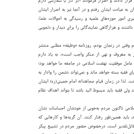
قرار دادند و اصرار فرمودند اگر کار یا سفارشی دارم
 بودند در بیمارستان به عیادت ایشان رفتم و در آنجا نیز به اصرار ایشان
یگیری امور حوزه‌های علمیه و رسیدگی به احوالات علما،
داشتند و هرازگاهی نمایندگانی را برای دیدار و دلجویی
رم وقتی در زنجان بودم، روزنامه «وظیفه» مطلبی منتشر
مر به معروف و نهی از منکر واجب است». به یاد دارم
، عامل موفقیت نهضت اسلامی در جامعه ما خواهد بود؛
ی فقیه بسته خواهد ماند و نمی‌تواند دشمن را وادار به
فت. لذا در زمان قیام مجاهدانه امام خمینی(ره) ایشان
ولی فقیه باید مبسوط الید باشد تا بتواند اهداف نظام
لامی تاکنون مردم به‌خوبی از خودشان احساسات نشان
اید همین‌طور رفتار کنند. آن گریه‌ها و کارهایی که
قابل‌تقدیر است. درخصوص حضور مردم در تشییع‌ پیکر