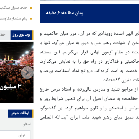
حذف پسران پینگ‌پنگ
زمان مطالعه: ۶ دقیقه
پیام هشدار مقاومت
ی الهی است؛ رویدادی که در آن، مرز میان حاکمیت و
ویدیوی روز
خط 
ن از شهادت رهبر ملی و دینی به میان می‌آید، تنها با
یت» در مقام آزمون نهایی قرار می‌گیریم. این مسئله،
اکمیتی و فداکاری در راه حق را به نمایش می‌گذارد.
 خدمت به امت کرده‌اند، درواقع نماد استقامت بی‌حد و
ت دنیوی گذشته‌اند.
را
ترامپ نماد فساد، اقتدارگرایی و
۳ میلیون
 از مراجع تقلید و مدرس عالی‌رتبه و استاد درس خارج
جنگ‌طلبی است!
یان «فقاهت» به معنای اصیل آن برای تحلیل شرایط روز و
سی و اجتماعی را واکاوی خواهیم کرد. این گفت‌وگو،
اوقات شرعی
د عمیق میان رهبر شهید ملت ایران آیت‌الله العظمی
استان: