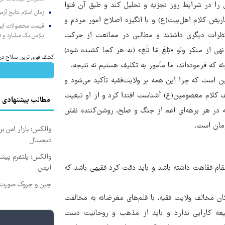
را در شرایط روز تجزیه‌ و تحلیل کند و طبق آن فتوا
زمان اعلام نتایج آ
عاریض کلام اهل‌بیت(ع) و با انگیزه اصلاح امور مردم و
نظرات دیگری داشتند و مطالبی در ممانعت از حرکت
پلاس یک میلیارد و ۹۰۵ میلیون تومان
 از منکر ولو «بَلَغَ مَا بَلَغ» (به هر کجا کشیده شود)
کشف قوی ترین سلاح در ب
ه که فرموده‌اند، ما مأمور به تکلیف هستیم نه نتیجه.
ین است که چرا این همه بر ولایت‌فقیه تأکید می‌شود و
ف کلام معصومین(ع) آشناست اقتدا کرد و از او تبعیت
مطالب پیشنهادی
ر هر برهه‌ای اعم از جنگ و صلح، روشن‌کننده نقش
زمان است.
والکس: بازار امن بر
دیجیتال
والکس: پلتفرم پیشرف
ام فقاهت داشته باشد و باید دقت کرد فقیهی باشد که
ایمن
چین و چروک صورت ا
گان مخالف ولایت فقیه، با قلم‌های مغرضانه به مخالفت
یت شیعه کارایی ندارد و باید از مذهب و روحانیت دست